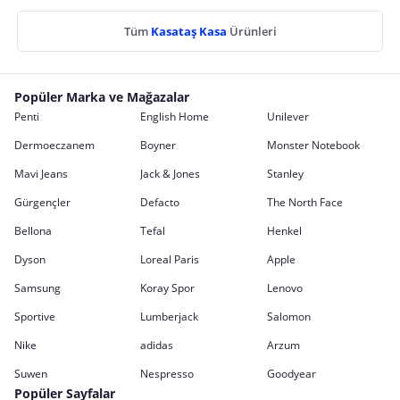
Tüm
Kasataş Kasa
Ürünleri
Popüler Marka ve Mağazalar
Penti
English Home
Unilever
Dermoeczanem
Boyner
Monster Notebook
Mavi Jeans
Jack & Jones
Stanley
Gürgençler
Defacto
The North Face
Bellona
Tefal
Henkel
Dyson
Loreal Paris
Apple
Samsung
Koray Spor
Lenovo
Sportive
Lumberjack
Salomon
Nike
adidas
Arzum
Suwen
Nespresso
Goodyear
Popüler Sayfalar