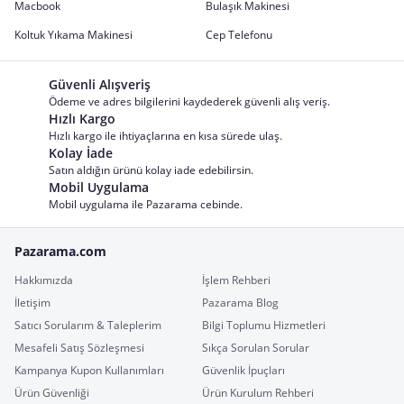
Macbook
Bulaşık Makinesi
Koltuk Yıkama Makinesi
Cep Telefonu
Güvenli Alışveriş
Ödeme ve adres bilgilerini kaydederek güvenli alış veriş.
Hızlı Kargo
Hızlı kargo ile ihtiyaçlarına en kısa sürede ulaş.
Kolay İade
Satın aldığın ürünü kolay iade edebilirsin.
Mobil Uygulama
Mobil uygulama ile Pazarama cebinde.
Pazarama.com
Hakkımızda
İşlem Rehberi
İletişim
Pazarama Blog
Satıcı Sorularım & Taleplerim
Bilgi Toplumu Hizmetleri
Mesafeli Satış Sözleşmesi
Sıkça Sorulan Sorular
Kampanya Kupon Kullanımları
Güvenlik İpuçları
Ürün Güvenliği
Ürün Kurulum Rehberi