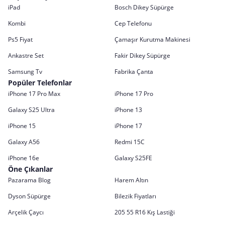
iPad
Bosch Dikey Süpürge
Kombi
Cep Telefonu
Ps5 Fiyat
Çamaşır Kurutma Makinesi
Ankastre Set
Fakir Dikey Süpürge
Samsung Tv
Fabrika Çanta
Popüler Telefonlar
iPhone 17 Pro Max
iPhone 17 Pro
Galaxy S25 Ultra
iPhone 13
iPhone 15
iPhone 17
Galaxy A56
Redmi 15C
iPhone 16e
Galaxy S25FE
Öne Çıkanlar
Pazarama Blog
Harem Altın
Dyson Süpürge
Bilezik Fiyatları
Arçelik Çaycı
205 55 R16 Kış Lastiği