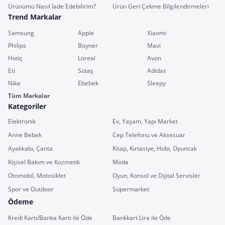
Ürünümü Nasıl İade Edebilirim?
Ürün Geri Çekme Bilgilendirmeleri
Trend Markalar
Samsung
Apple
Xiaomi
Philips
Boyner
Mavi
Hotiç
Loreal
Avon
Eti
Sütaş
Adidas
Nike
Ebebek
Sleepy
Tüm Markalar
Kategoriler
Elektronik
Ev, Yaşam, Yapı Market
Anne Bebek
Cep Telefonu ve Aksesuar
Ayakkabı, Çanta
Kitap, Kırtasiye, Hobi, Oyuncak
Kişisel Bakım ve Kozmetik
Moda
Otomobil, Motosiklet
Oyun, Konsol ve Dijital Servisler
Spor ve Outdoor
Süpermarket
Ödeme
Kredi Kartı/Banka Kartı ile Öde
Bankkart Lira ile Öde