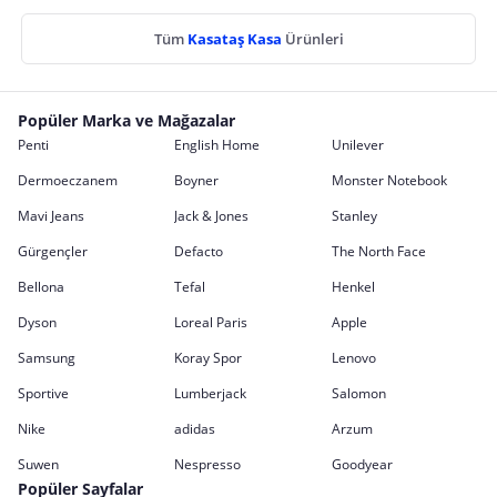
Tüm
Kasataş Kasa
Ürünleri
Popüler Marka ve Mağazalar
Penti
English Home
Unilever
Dermoeczanem
Boyner
Monster Notebook
Mavi Jeans
Jack & Jones
Stanley
Gürgençler
Defacto
The North Face
Bellona
Tefal
Henkel
Dyson
Loreal Paris
Apple
Samsung
Koray Spor
Lenovo
Sportive
Lumberjack
Salomon
Nike
adidas
Arzum
Suwen
Nespresso
Goodyear
Popüler Sayfalar