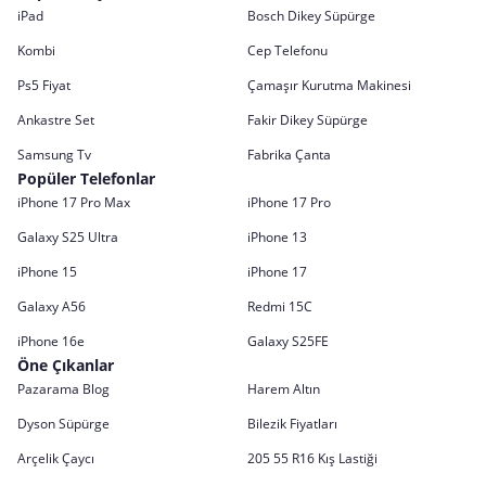
iPad
Bosch Dikey Süpürge
Kombi
Cep Telefonu
Ps5 Fiyat
Çamaşır Kurutma Makinesi
Ankastre Set
Fakir Dikey Süpürge
Samsung Tv
Fabrika Çanta
Popüler Telefonlar
iPhone 17 Pro Max
iPhone 17 Pro
Galaxy S25 Ultra
iPhone 13
iPhone 15
iPhone 17
Galaxy A56
Redmi 15C
iPhone 16e
Galaxy S25FE
Öne Çıkanlar
Pazarama Blog
Harem Altın
Dyson Süpürge
Bilezik Fiyatları
Arçelik Çaycı
205 55 R16 Kış Lastiği