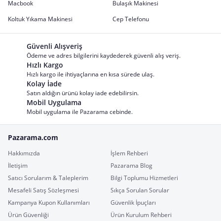
Macbook
Bulaşık Makinesi
Koltuk Yıkama Makinesi
Cep Telefonu
Güvenli Alışveriş
Ödeme ve adres bilgilerini kaydederek güvenli alış veriş.
Hızlı Kargo
Hızlı kargo ile ihtiyaçlarına en kısa sürede ulaş.
Kolay İade
Satın aldığın ürünü kolay iade edebilirsin.
Mobil Uygulama
Mobil uygulama ile Pazarama cebinde.
Pazarama.com
Hakkımızda
İşlem Rehberi
İletişim
Pazarama Blog
Satıcı Sorularım & Taleplerim
Bilgi Toplumu Hizmetleri
Mesafeli Satış Sözleşmesi
Sıkça Sorulan Sorular
Kampanya Kupon Kullanımları
Güvenlik İpuçları
Ürün Güvenliği
Ürün Kurulum Rehberi