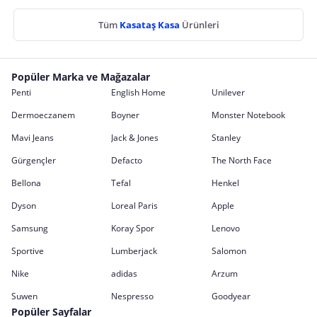
Tüm
Kasataş Kasa
Ürünleri
Popüler Marka ve Mağazalar
Penti
English Home
Unilever
Dermoeczanem
Boyner
Monster Notebook
Mavi Jeans
Jack & Jones
Stanley
Gürgençler
Defacto
The North Face
Bellona
Tefal
Henkel
Dyson
Loreal Paris
Apple
Samsung
Koray Spor
Lenovo
Sportive
Lumberjack
Salomon
Nike
adidas
Arzum
Suwen
Nespresso
Goodyear
Popüler Sayfalar