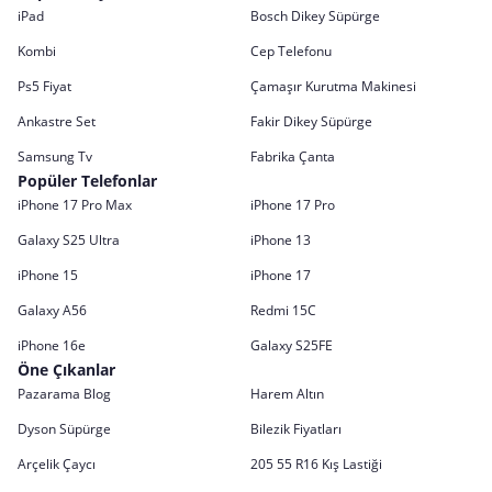
iPad
Bosch Dikey Süpürge
Kombi
Cep Telefonu
Ps5 Fiyat
Çamaşır Kurutma Makinesi
Ankastre Set
Fakir Dikey Süpürge
Samsung Tv
Fabrika Çanta
Popüler Telefonlar
iPhone 17 Pro Max
iPhone 17 Pro
Galaxy S25 Ultra
iPhone 13
iPhone 15
iPhone 17
Galaxy A56
Redmi 15C
iPhone 16e
Galaxy S25FE
Öne Çıkanlar
Pazarama Blog
Harem Altın
Dyson Süpürge
Bilezik Fiyatları
Arçelik Çaycı
205 55 R16 Kış Lastiği