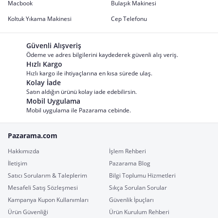
Macbook
Bulaşık Makinesi
Koltuk Yıkama Makinesi
Cep Telefonu
Güvenli Alışveriş
Ödeme ve adres bilgilerini kaydederek güvenli alış veriş.
Hızlı Kargo
Hızlı kargo ile ihtiyaçlarına en kısa sürede ulaş.
Kolay İade
Satın aldığın ürünü kolay iade edebilirsin.
Mobil Uygulama
Mobil uygulama ile Pazarama cebinde.
Pazarama.com
Hakkımızda
İşlem Rehberi
İletişim
Pazarama Blog
Satıcı Sorularım & Taleplerim
Bilgi Toplumu Hizmetleri
Mesafeli Satış Sözleşmesi
Sıkça Sorulan Sorular
Kampanya Kupon Kullanımları
Güvenlik İpuçları
Ürün Güvenliği
Ürün Kurulum Rehberi