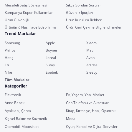
Mesafeli Satış Sözleşmesi
Sıkça Sorulan Sorular
Kampanya Kupon Kullanımları
Güvenlik İpuçları
Ürün Güvenliği
Ürün Kurulum Rehberi
Ürünümü Nasıl İade Edebilirim?
Ürün Geri Çekme Bilgilendirmeleri
Trend Markalar
Samsung
Apple
Xiaomi
Philips
Boyner
Mavi
Hotiç
Loreal
Avon
Eti
Sütaş
Adidas
Nike
Ebebek
Sleepy
Tüm Markalar
Kategoriler
Elektronik
Ev, Yaşam, Yapı Market
Anne Bebek
Cep Telefonu ve Aksesuar
Ayakkabı, Çanta
Kitap, Kırtasiye, Hobi, Oyuncak
Kişisel Bakım ve Kozmetik
Moda
Otomobil, Motosiklet
Oyun, Konsol ve Dijital Servisler