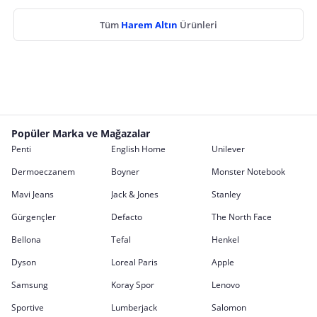
Tüm
Harem Altın
Ürünleri
Popüler Marka ve Mağazalar
Penti
English Home
Unilever
Dermoeczanem
Boyner
Monster Notebook
Mavi Jeans
Jack & Jones
Stanley
Gürgençler
Defacto
The North Face
Bellona
Tefal
Henkel
Dyson
Loreal Paris
Apple
Samsung
Koray Spor
Lenovo
Sportive
Lumberjack
Salomon