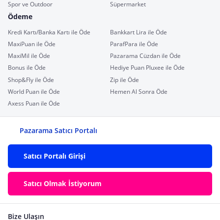
Spor ve Outdoor
Süpermarket
Ödeme
Kredi Kartı/Banka Kartı ile Öde
Bankkart Lira ile Öde
MaxiPuan ile Öde
ParafPara ile Öde
MaxiMil ile Öde
Pazarama Cüzdan ile Öde
Bonus ile Öde
Hediye Puan Pluxee ile Öde
Shop&Fly ile Öde
Zip ile Öde
World Puan ile Öde
Hemen Al Sonra Öde
Axess Puan ile Öde
Pazarama Satıcı Portalı
Satıcı Portalı Girişi
Satıcı Olmak İstiyorum
Bize Ulaşın