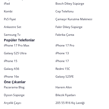
iPad
Bosch Dikey Süpürge
Kombi
Cep Telefonu
Ps5 Fiyat
Çamaşır Kurutma Makinesi
Ankastre Set
Fakir Dikey Süpürge
Samsung Tv
Fabrika Çanta
Popüler Telefonlar
iPhone 17 Pro Max
iPhone 17 Pro
Galaxy S25 Ultra
iPhone 13
iPhone 15
iPhone 17
Galaxy A56
Redmi 15C
iPhone 16e
Galaxy S25FE
Öne Çıkanlar
Pazarama Blog
Harem Altın
Dyson Süpürge
Bilezik Fiyatları
Arçelik Çaycı
205 55 R16 Kış Lastiği