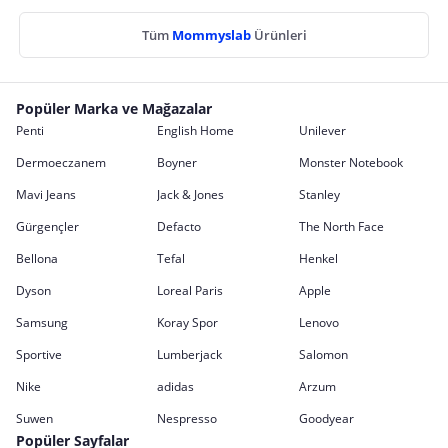
Tüm
Mommyslab
Ürünleri
Popüler Marka ve Mağazalar
Penti
English Home
Unilever
Dermoeczanem
Boyner
Monster Notebook
Mavi Jeans
Jack & Jones
Stanley
Gürgençler
Defacto
The North Face
Bellona
Tefal
Henkel
Dyson
Loreal Paris
Apple
Samsung
Koray Spor
Lenovo
Sportive
Lumberjack
Salomon
Nike
adidas
Arzum
Suwen
Nespresso
Goodyear
Popüler Sayfalar