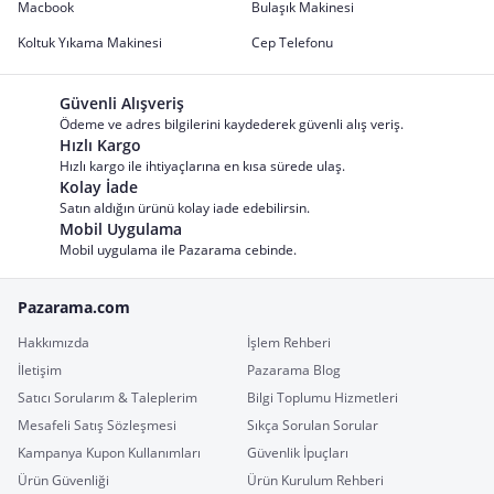
Macbook
Bulaşık Makinesi
Koltuk Yıkama Makinesi
Cep Telefonu
Güvenli Alışveriş
Ödeme ve adres bilgilerini kaydederek güvenli alış veriş.
Hızlı Kargo
Hızlı kargo ile ihtiyaçlarına en kısa sürede ulaş.
Kolay İade
Satın aldığın ürünü kolay iade edebilirsin.
Mobil Uygulama
Mobil uygulama ile Pazarama cebinde.
Pazarama.com
Hakkımızda
İşlem Rehberi
İletişim
Pazarama Blog
Satıcı Sorularım & Taleplerim
Bilgi Toplumu Hizmetleri
Mesafeli Satış Sözleşmesi
Sıkça Sorulan Sorular
Kampanya Kupon Kullanımları
Güvenlik İpuçları
Ürün Güvenliği
Ürün Kurulum Rehberi