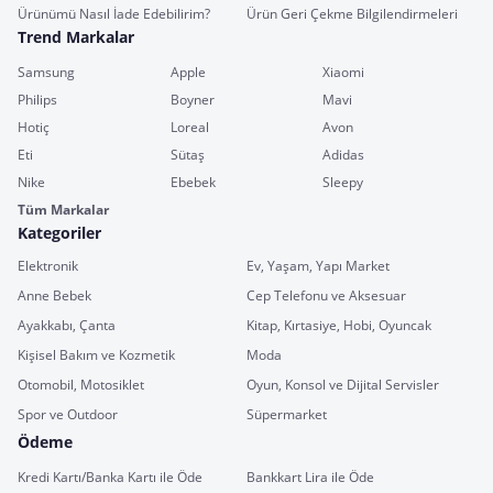
Ürünümü Nasıl İade Edebilirim?
Ürün Geri Çekme Bilgilendirmeleri
Trend Markalar
Samsung
Apple
Xiaomi
Philips
Boyner
Mavi
Hotiç
Loreal
Avon
Eti
Sütaş
Adidas
Nike
Ebebek
Sleepy
Tüm Markalar
Kategoriler
Elektronik
Ev, Yaşam, Yapı Market
Anne Bebek
Cep Telefonu ve Aksesuar
Ayakkabı, Çanta
Kitap, Kırtasiye, Hobi, Oyuncak
Kişisel Bakım ve Kozmetik
Moda
Otomobil, Motosiklet
Oyun, Konsol ve Dijital Servisler
Spor ve Outdoor
Süpermarket
Ödeme
Kredi Kartı/Banka Kartı ile Öde
Bankkart Lira ile Öde