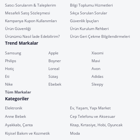
Satıcı Sorularım & Taleplerim
Bilgi Toplumu Hizmetleri
Mesafeli Satış Sözleşmesi
Sıkça Sorulan Sorular
Kampanya Kupon Kullanımları
Güvenlik İpuçları
Ürün Güvenliği
Ürün Kurulum Rehberi
Ürünümü Nasıl İade Edebilirim?
Ürün Geri Çekme Bilgilendirmeleri
Trend Markalar
Samsung
Apple
Xiaomi
Philips
Boyner
Mavi
Hotiç
Loreal
Avon
Eti
Sütaş
Adidas
Nike
Ebebek
Sleepy
Tüm Markalar
Kategoriler
Elektronik
Ev, Yaşam, Yapı Market
Anne Bebek
Cep Telefonu ve Aksesuar
Ayakkabı, Çanta
Kitap, Kırtasiye, Hobi, Oyuncak
Kişisel Bakım ve Kozmetik
Moda