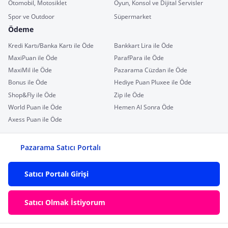
Otomobil, Motosiklet
Oyun, Konsol ve Dijital Servisler
Spor ve Outdoor
Süpermarket
Ödeme
Kredi Kartı/Banka Kartı ile Öde
Bankkart Lira ile Öde
MaxiPuan ile Öde
ParafPara ile Öde
MaxiMil ile Öde
Pazarama Cüzdan ile Öde
Bonus ile Öde
Hediye Puan Pluxee ile Öde
Shop&Fly ile Öde
Zip ile Öde
World Puan ile Öde
Hemen Al Sonra Öde
Axess Puan ile Öde
Pazarama Satıcı Portalı
Satıcı Portalı Girişi
Satıcı Olmak İstiyorum