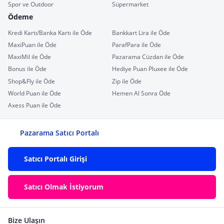
Spor ve Outdoor
Süpermarket
Ödeme
Kredi Kartı/Banka Kartı ile Öde
Bankkart Lira ile Öde
MaxiPuan ile Öde
ParafPara ile Öde
MaxiMil ile Öde
Pazarama Cüzdan ile Öde
Bonus ile Öde
Hediye Puan Pluxee ile Öde
Shop&Fly ile Öde
Zip ile Öde
World Puan ile Öde
Hemen Al Sonra Öde
Axess Puan ile Öde
Pazarama Satıcı Portalı
Satıcı Portalı Girişi
Satıcı Olmak İstiyorum
Bize Ulaşın