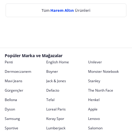
Tüm
Harem Altın
Ürünleri
Popüler Marka ve Mağazalar
Penti
English Home
Unilever
Dermoeczanem
Boyner
Monster Notebook
Mavi Jeans
Jack & Jones
Stanley
Gürgençler
Defacto
The North Face
Bellona
Tefal
Henkel
Dyson
Loreal Paris
Apple
Samsung
Koray Spor
Lenovo
Sportive
Lumberjack
Salomon