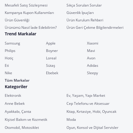
Mesafeli Satış Sözleşmesi
Sıkça Sorulan Sorular
Kampanya Kupon Kullanımları
Güvenlik İpuçları
Ürün Güvenliği
Ürün Kurulum Rehberi
Ürünümü Nasıl İade Edebilirim?
Ürün Geri Çekme Bilgilendirmeleri
Trend Markalar
Samsung
Apple
Xiaomi
Philips
Boyner
Mavi
Hotiç
Loreal
Avon
Eti
Sütaş
Adidas
Nike
Ebebek
Sleepy
Tüm Markalar
Kategoriler
Elektronik
Ev, Yaşam, Yapı Market
Anne Bebek
Cep Telefonu ve Aksesuar
Ayakkabı, Çanta
Kitap, Kırtasiye, Hobi, Oyuncak
Kişisel Bakım ve Kozmetik
Moda
Otomobil, Motosiklet
Oyun, Konsol ve Dijital Servisler