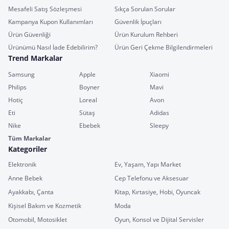
Mesafeli Satış Sözleşmesi
Sıkça Sorulan Sorular
Kampanya Kupon Kullanımları
Güvenlik İpuçları
Ürün Güvenliği
Ürün Kurulum Rehberi
Ürünümü Nasıl İade Edebilirim?
Ürün Geri Çekme Bilgilendirmeleri
Trend Markalar
Samsung
Apple
Xiaomi
Philips
Boyner
Mavi
Hotiç
Loreal
Avon
Eti
Sütaş
Adidas
Nike
Ebebek
Sleepy
Tüm Markalar
Kategoriler
Elektronik
Ev, Yaşam, Yapı Market
Anne Bebek
Cep Telefonu ve Aksesuar
Ayakkabı, Çanta
Kitap, Kırtasiye, Hobi, Oyuncak
Kişisel Bakım ve Kozmetik
Moda
Otomobil, Motosiklet
Oyun, Konsol ve Dijital Servisler