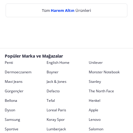
Tüm
Harem Altın
Ürünleri
Popüler Marka ve Mağazalar
Penti
English Home
Unilever
Dermoeczanem
Boyner
Monster Notebook
Mavi Jeans
Jack & Jones
Stanley
Gürgençler
Defacto
The North Face
Bellona
Tefal
Henkel
Dyson
Loreal Paris
Apple
Samsung
Koray Spor
Lenovo
Sportive
Lumberjack
Salomon