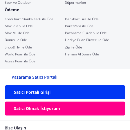
Spor ve Outdoor
Süpermarket
Ödeme
Kredi Kartı/Banka Kartı ile Öde
Bankkart Lira ile Öde
MaxiPuan ile Öde
ParafPara ile Öde
MaxiMil ile Öde
Pazarama Cüzdan ile Öde
Bonus ile Öde
Hediye Puan Pluxee ile Öde
Shop&Fly ile Öde
Zip ile Öde
World Puan ile Öde
Hemen Al Sonra Öde
Axess Puan ile Öde
Pazarama Satıcı Portalı
Satıcı Portalı Girişi
Satıcı Olmak İstiyorum
Bize Ulaşın