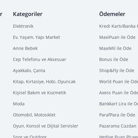
r
Kategoriler
Ödemeler
Elektronik
Kredi Kartı/Banka 
Ev, Yaşam, Yapı Market
MaxiPuan ile Öde
Anne Bebek
MaxiMil ile Öde
Cep Telefonu ve Aksesuar
Bonus ile Öde
Ayakkabı, Çanta
Shop&Fly ile Öde
Kitap, Kırtasiye, Hobi, Oyuncak
World Puan ile Öd
Kişisel Bakım ve Kozmetik
Axess Puan ile Öd
Moda
Bankkart Lira ile 
Otomobil, Motosiklet
ParafPara ile Öde
Oyun, Konsol ve Dijital Servisler
Pazarama Cüzdan 
Spor ve Outdoor
Hediye Puan Pluxe