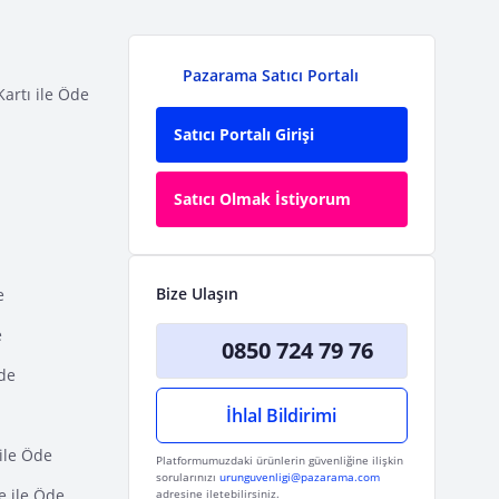
Pazarama Satıcı Portalı
Kartı ile Öde
Satıcı Portalı Girişi
Satıcı Olmak İstiyorum
Bize Ulaşın
e
e
0850 724 79 76
Öde
İhlal Bildirimi
ile Öde
Platformumuzdaki ürünlerin güvenliğine ilişkin
sorularınızı
urunguvenligi@pazarama.com
e ile Öde
adresine iletebilirsiniz.