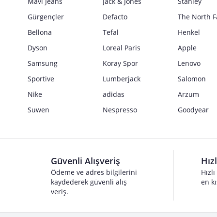
Mavi Jeans
Jack & Jones
Stanley
Gürgençler
Defacto
The North F
Bellona
Tefal
Henkel
Dyson
Loreal Paris
Apple
Samsung
Koray Spor
Lenovo
Sportive
Lumberjack
Salomon
Nike
adidas
Arzum
Suwen
Nespresso
Goodyear
Güvenli Alışveriş
Hız
Ödeme ve adres bilgilerini
Hızlı
kaydederek güvenli alış
en kı
veriş.