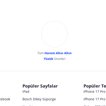
Tüm
Harem Altın Altın
YENİBOSNA MERKEZ MAH LADİN SOK KUY
Yüzük
Ürünleri
dır. Pazarama, bu içeriklerden dolayı herhangi bir sorumluluk kabul etmemektedir.
Popüler Sayfalar
Popüler Te
iPad
iPhone 17 Pr
tebook
Bosch Dikey Süpürge
iPhone 17 Pro