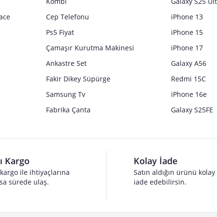
Kombi
Galaxy S25 Ul
ace
Cep Telefonu
iPhone 13
Ps5 Fiyat
iPhone 15
Çamaşır Kurutma Makinesi
iPhone 17
Ankastre Set
Galaxy A56
Fakir Dikey Süpürge
Redmi 15C
Samsung Tv
iPhone 16e
Fabrika Çanta
Galaxy S25FE
lı Kargo
Kolay İade
 kargo ile ihtiyaçlarına
Satın aldığın ürünü kolay
sa sürede ulaş.
iade edebilirsin.