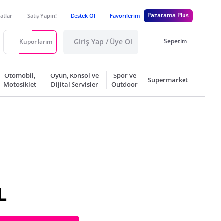
Pazarama Plus
satlar
Satış Yapın!
Destek Ol
Favorilerim
Giriş Yap / Üye Ol
Sepetim
Kuponlarım
Otomobil,
Oyun, Konsol ve
Spor ve
Süpermarket
Motosiklet
Dijital Servisler
Outdoor
L