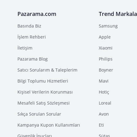
Pazarama.com
Trend Markala
Basında Biz
Samsung
İşlem Rehberi
Apple
İletişim
Xiaomi
Pazarama Blog
Philips
Satıcı Sorularım & Taleplerim
Boyner
Bilgi Toplumu Hizmetleri
Mavi
Kişisel Verilerin Korunması
Hotiç
Mesafeli Satış Sözleşmesi
Loreal
Sıkça Sorulan Sorular
Avon
Kampanya Kupon Kullanımları
Eti
Güvenlik İpuçları
Sütaş