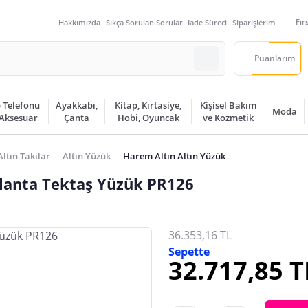
Fır
Hakkımızda
Sıkça Sorulan Sorular
İade Süreci
Siparişlerim
Puanlarım
 Telefonu
Ayakkabı,
Kitap, Kırtasiye,
Kişisel Bakım
Moda
 Aksesuar
Çanta
Hobi, Oyuncak
ve Kozmetik
Altın Takılar
Altın Yüzük
Harem Altın Altın Yüzük
rlanta Tektaş Yüzük PR126
36.353,16 TL
Sepette
32.717,85 T