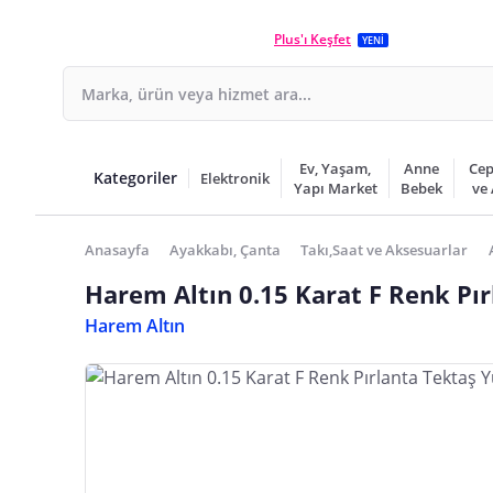
Plus'ı Keşfet
YENİ
Ev, Yaşam,
Anne
Cep
Kategoriler
Elektronik
Yapı Market
Bebek
ve
Anasayfa
Ayakkabı, Çanta
Takı,Saat ve Aksesuarlar
Harem Altın 0.15 Karat F Renk Pı
Harem Altın