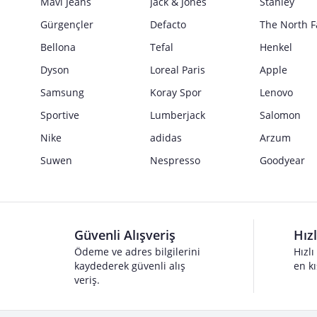
Mavi Jeans
Jack & Jones
Stanley
Gürgençler
Defacto
The North F
Bellona
Tefal
Henkel
Dyson
Loreal Paris
Apple
Samsung
Koray Spor
Lenovo
Sportive
Lumberjack
Salomon
Nike
adidas
Arzum
Suwen
Nespresso
Goodyear
Güvenli Alışveriş
Hız
Ödeme ve adres bilgilerini
Hızlı
kaydederek güvenli alış
en kı
veriş.