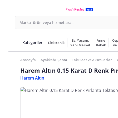
Plus'ı Keşfet
YENİ
Ev, Yaşam,
Anne
Cep
Kategoriler
Elektronik
Yapı Market
Bebek
ve
Anasayfa
Ayakkabı, Çanta
Takı,Saat ve Aksesuarlar
Harem Altın 0.15 Karat D Renk Pı
Harem Altın