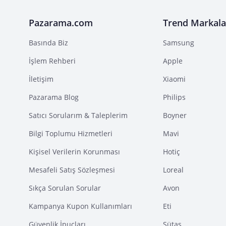
Pazarama.com
Trend Markala
Basında Biz
Samsung
İşlem Rehberi
Apple
İletişim
Xiaomi
Pazarama Blog
Philips
Satıcı Sorularım & Taleplerim
Boyner
Bilgi Toplumu Hizmetleri
Mavi
Kişisel Verilerin Korunması
Hotiç
Mesafeli Satış Sözleşmesi
Loreal
Sıkça Sorulan Sorular
Avon
Kampanya Kupon Kullanımları
Eti
Güvenlik İpuçları
Sütaş