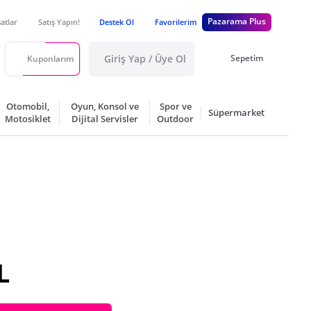
Pazarama Plus
satlar
Satış Yapın!
Destek Ol
Favorilerim
Giriş Yap / Üye Ol
Sepetim
Kuponlarım
Otomobil,
Oyun, Konsol ve
Spor ve
Süpermarket
Motosiklet
Dijital Servisler
Outdoor
L