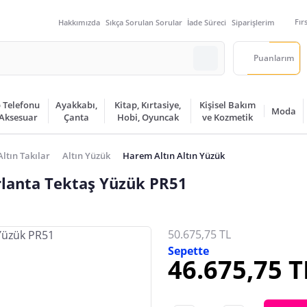
Fır
Hakkımızda
Sıkça Sorulan Sorular
İade Süreci
Siparişlerim
Puanlarım
 Telefonu
Ayakkabı,
Kitap, Kırtasiye,
Kişisel Bakım
Moda
 Aksesuar
Çanta
Hobi, Oyuncak
ve Kozmetik
Altın Takılar
Altın Yüzük
Harem Altın Altın Yüzük
rlanta Tektaş Yüzük PR51
50.675,75 TL
Sepette
46.675,75 T