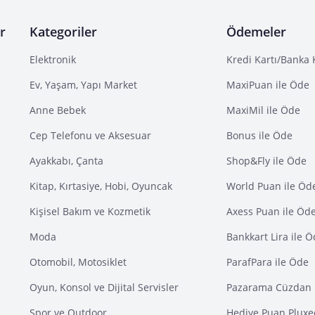
r
Kategoriler
Ödemeler
Elektronik
Kredi Kartı/Banka 
Ev, Yaşam, Yapı Market
MaxiPuan ile Öde
Anne Bebek
MaxiMil ile Öde
Cep Telefonu ve Aksesuar
Bonus ile Öde
Ayakkabı, Çanta
Shop&Fly ile Öde
Kitap, Kırtasiye, Hobi, Oyuncak
World Puan ile Öd
Kişisel Bakım ve Kozmetik
Axess Puan ile Öd
Moda
Bankkart Lira ile 
Otomobil, Motosiklet
ParafPara ile Öde
Oyun, Konsol ve Dijital Servisler
Pazarama Cüzdan 
Spor ve Outdoor
Hediye Puan Pluxe