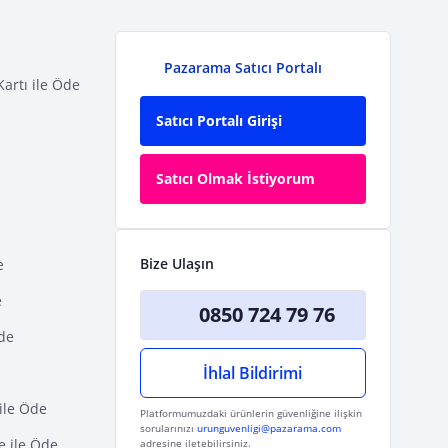
Pazarama Satıcı Portalı
Kartı ile Öde
Satıcı Portalı Girişi
Satıcı Olmak İstiyorum
Bize Ulaşın
e
e
0850 724 79 76
Öde
İhlal Bildirimi
ile Öde
Platformumuzdaki ürünlerin güvenliğine ilişkin
sorularınızı
urunguvenligi@pazarama.com
e ile Öde
adresine iletebilirsiniz.