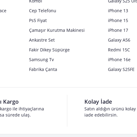
Kombi
Galaxy S25 Ul
ace
Cep Telefonu
iPhone 13
Ps5 Fiyat
iPhone 15
Çamaşır Kurutma Makinesi
iPhone 17
Ankastre Set
Galaxy A56
Fakir Dikey Süpürge
Redmi 15C
Samsung Tv
iPhone 16e
Fabrika Çanta
Galaxy S25FE
lı Kargo
Kolay İade
 kargo ile ihtiyaçlarına
Satın aldığın ürünü kolay
sa sürede ulaş.
iade edebilirsin.