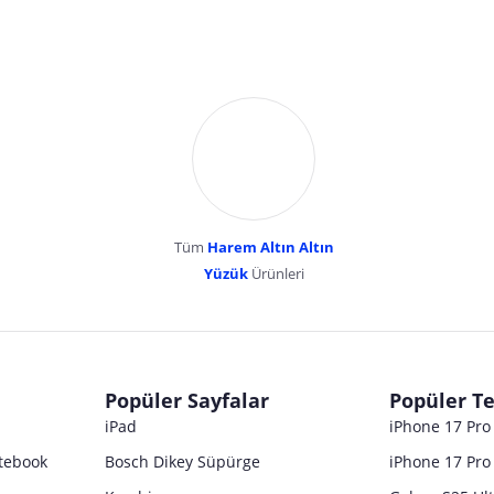
Tüm
Harem Altın Altın
YENİBOSNA MERKEZ MAH LADİN SOK KUY
Yüzük
Ürünleri
dır. Pazarama, bu içeriklerden dolayı herhangi bir sorumluluk kabul etmemektedir.
Popüler Sayfalar
Popüler Te
iPad
iPhone 17 Pr
tebook
Bosch Dikey Süpürge
iPhone 17 Pro