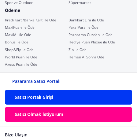
Spor ve Outdoor
Süpermarket
Ödeme
Kredi Kartı/Banka Kartı ile Öde
Bankkart Lira ile Öde
MaxiPuan ile Öde
ParafPara ile Öde
MaxiMil ile Öde
Pazarama Cüzdan ile Öde
Bonus ile Öde
Hediye Puan Pluxee ile Öde
Shop&Fly ile Öde
Zip ile Öde
World Puan ile Öde
Hemen Al Sonra Öde
Axess Puan ile Öde
Pazarama Satıcı Portalı
Satıcı Portalı Girişi
Satıcı Olmak İstiyorum
Bize Ulaşın