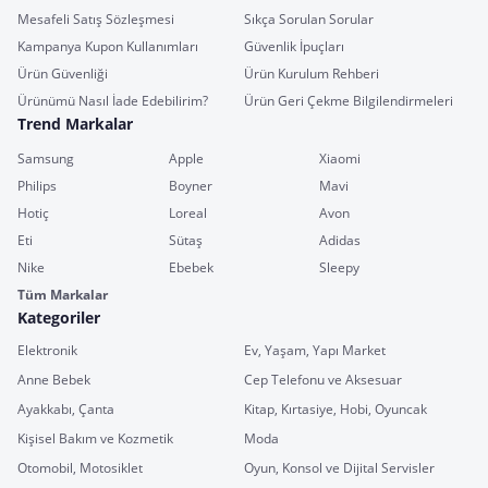
Mesafeli Satış Sözleşmesi
Sıkça Sorulan Sorular
Kampanya Kupon Kullanımları
Güvenlik İpuçları
Ürün Güvenliği
Ürün Kurulum Rehberi
Ürünümü Nasıl İade Edebilirim?
Ürün Geri Çekme Bilgilendirmeleri
Trend Markalar
Samsung
Apple
Xiaomi
Philips
Boyner
Mavi
Hotiç
Loreal
Avon
Eti
Sütaş
Adidas
Nike
Ebebek
Sleepy
Tüm Markalar
Kategoriler
Elektronik
Ev, Yaşam, Yapı Market
Anne Bebek
Cep Telefonu ve Aksesuar
Ayakkabı, Çanta
Kitap, Kırtasiye, Hobi, Oyuncak
Kişisel Bakım ve Kozmetik
Moda
Otomobil, Motosiklet
Oyun, Konsol ve Dijital Servisler