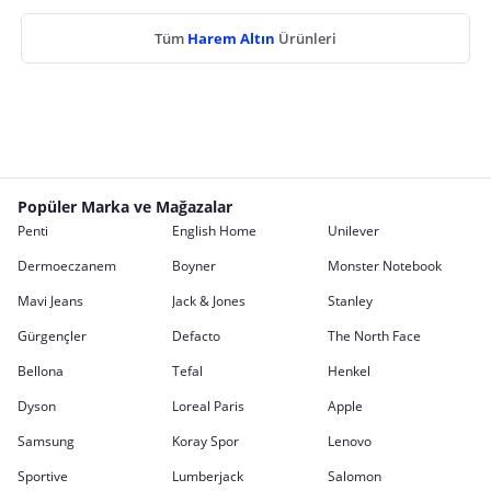
Tüm
Harem Altın
Ürünleri
Popüler Marka ve Mağazalar
Penti
English Home
Unilever
Dermoeczanem
Boyner
Monster Notebook
Mavi Jeans
Jack & Jones
Stanley
Gürgençler
Defacto
The North Face
Bellona
Tefal
Henkel
Dyson
Loreal Paris
Apple
Samsung
Koray Spor
Lenovo
Sportive
Lumberjack
Salomon