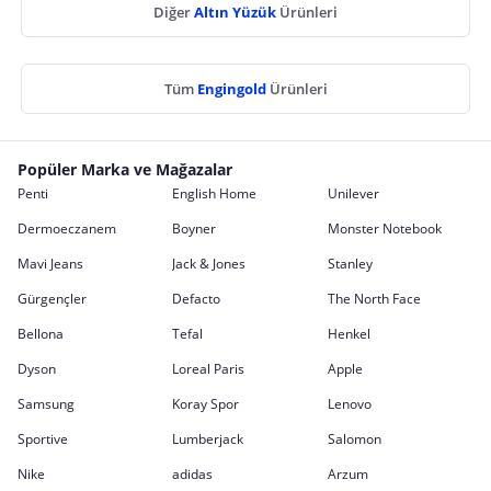
Diğer
Altın Yüzük
Ürünleri
Tüm
Engingold
Ürünleri
Popüler Marka ve Mağazalar
Penti
English Home
Unilever
Dermoeczanem
Boyner
Monster Notebook
Mavi Jeans
Jack & Jones
Stanley
Gürgençler
Defacto
The North Face
Bellona
Tefal
Henkel
Dyson
Loreal Paris
Apple
Samsung
Koray Spor
Lenovo
Sportive
Lumberjack
Salomon
Nike
adidas
Arzum