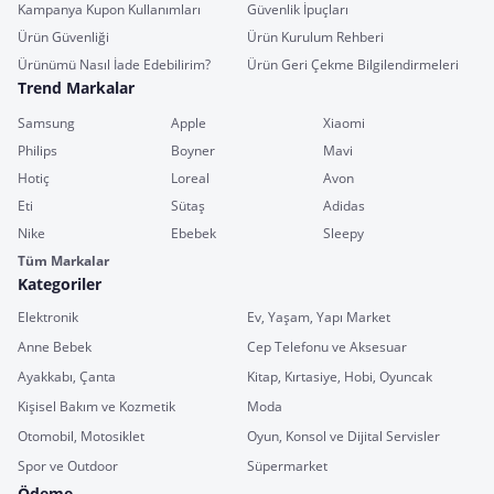
Kampanya Kupon Kullanımları
Güvenlik İpuçları
Ürün Güvenliği
Ürün Kurulum Rehberi
Ürünümü Nasıl İade Edebilirim?
Ürün Geri Çekme Bilgilendirmeleri
Trend Markalar
Samsung
Apple
Xiaomi
Philips
Boyner
Mavi
Hotiç
Loreal
Avon
Eti
Sütaş
Adidas
Nike
Ebebek
Sleepy
Tüm Markalar
Kategoriler
Elektronik
Ev, Yaşam, Yapı Market
Anne Bebek
Cep Telefonu ve Aksesuar
Ayakkabı, Çanta
Kitap, Kırtasiye, Hobi, Oyuncak
Kişisel Bakım ve Kozmetik
Moda
Otomobil, Motosiklet
Oyun, Konsol ve Dijital Servisler
Spor ve Outdoor
Süpermarket
Ödeme