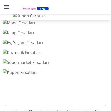
Yeni
Plus'ı Keşfet