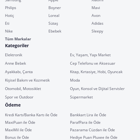
Philips
Boyner
Mavi
Hotiç
Loreal
Avon
Eti
Sütaş
Adidas
Nike
Ebebek
Sleepy
Tüm Markalar
Kategoriler
Elektronik
Ev, Yaşam, Yapı Market
Anne Bebek
Cep Telefonu ve Aksesuar
Ayakkabı, Çanta
Kitap, Kırtasiye, Hobi, Oyuncak
Kişisel Bakım ve Kozmetik
Moda
Otomobil, Motosiklet
Oyun, Konsol ve Dijital Servisler
Spor ve Outdoor
Süpermarket
Ödeme
Kredi Kartı/Banka Kartı ile Öde
Bankkart Lira ile Öde
MaxiPuan ile Öde
ParafPara ile Öde
MaxiMil ile Öde
Pazarama Cüzdan ile Öde
Bonus ile Öde
Hediye Puan Pluxee ile Öde