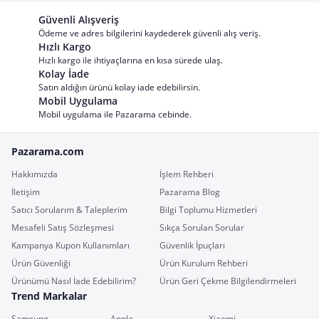
Güvenli Alışveriş
Ödeme ve adres bilgilerini kaydederek güvenli alış veriş.
Hızlı Kargo
Hızlı kargo ile ihtiyaçlarına en kısa sürede ulaş.
Kolay İade
Satın aldığın ürünü kolay iade edebilirsin.
Mobil Uygulama
Mobil uygulama ile Pazarama cebinde.
Pazarama.com
Hakkımızda
İşlem Rehberi
İletişim
Pazarama Blog
Satıcı Sorularım & Taleplerim
Bilgi Toplumu Hizmetleri
Mesafeli Satış Sözleşmesi
Sıkça Sorulan Sorular
Kampanya Kupon Kullanımları
Güvenlik İpuçları
Ürün Güvenliği
Ürün Kurulum Rehberi
Ürünümü Nasıl İade Edebilirim?
Ürün Geri Çekme Bilgilendirmeleri
Trend Markalar
Samsung
Apple
Xiaomi