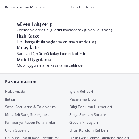
Koltuk Yıkama Makinesi
Cep Telefonu
Güvenli Alışveriş
Ödeme ve adres bilgilerini kaydederek güvenli alış veriş.
Hızlı Kargo
Hızlı kargo ile ihtiyaçlarına en kısa sürede ulaş.
Kolay İade
Satın aldığın ürünü kolay iade edebilirsin.
Mobil Uygulama
Mobil uygulama ile Pazarama cebinde.
Pazarama.com
Hakkımızda
İşlem Rehberi
İletişim
Pazarama Blog
Satıcı Sorularım & Taleplerim
Bilgi Toplumu Hizmetleri
Mesafeli Satış Sözleşmesi
Sıkça Sorulan Sorular
Kampanya Kupon Kullanımları
Güvenlik İpuçları
Ürün Güvenliği
Ürün Kurulum Rehberi
Ürünümü Nasıl İade Edebilirim?
Ürün Geri Çekme Bilgilendirmeleri