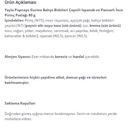
Ürün Açıklaması
Yayla Popnays Gurme Bahçe Bitkileri Çeşnili Ispanak ve Pancarlı İnce 
Pirinç Patlağı 80 g
İçindekiler:
 Pirinç (%75), mısır nişastası, ayçiçek yağı, bahçe bitkileri 
çeşnisi (%7) [
peynir altı suyu tozu (süt ürünü)
, tuz, 
krema (süt ürünü) 
tozu, soğan, şeker, maydonoz, sarımsak, acı paprika, kekik, fesleğen, 
baharatlar & bitkiler], ıspanak (%0,5), pancar (%0,5).
Alerjen Uyarısı:
 Eser miktarda 
kereviz 
ve
 hardal
 içerebilir.
Ürünlerimizin hiçbir çeşidine alkol, domuz yağı ve türevleri 
katılmamıştır.
Saklama Koşulları
Doğrudan güneş ışığına maruz bırakmayınız. Serin ve rutubetsiz yerde 
muhafaza ediniz.