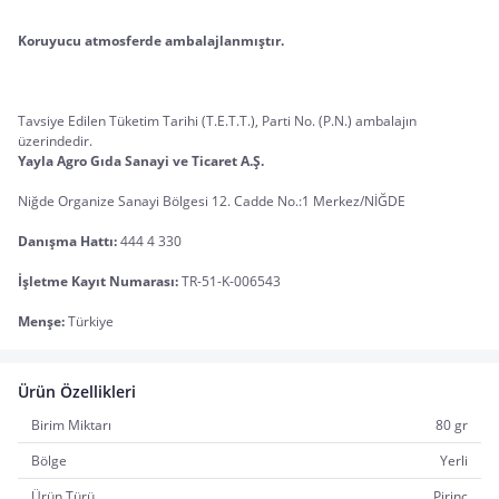
Koruyucu atmosferde ambalajlanmıştır.
Tavsiye Edilen Tüketim Tarihi (T.E.T.T.), Parti No. (P.N.) ambalajın 
üzerindedir.
Yayla Agro Gıda Sanayi ve Ticaret A.Ş.
Niğde Organize Sanayi Bölgesi 12. Cadde No.:1 Merkez/NİĞDE
Danışma Hattı:
 444 4 330
İşletme Kayıt Numarası:
 TR-51-K-006543
Menşe:
 Türkiye
Ürün Özellikleri
Birim Miktarı
80 gr
Bölge
Yerli
Ürün Türü
Pirinç