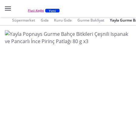
Yeni
Plus'ı Keşfet
Süpermarket
Gıda
Kuru Gıda
Gurme Bakliyat
Yayla Gurme Ba