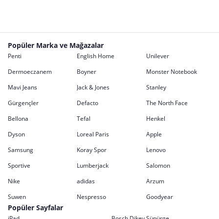
Popüler Marka ve Mağazalar
Penti
English Home
Unilever
Dermoeczanem
Boyner
Monster Notebook
Mavi Jeans
Jack & Jones
Stanley
Gürgençler
Defacto
The North Face
Bellona
Tefal
Henkel
Dyson
Loreal Paris
Apple
Samsung
Koray Spor
Lenovo
Sportive
Lumberjack
Salomon
Nike
adidas
Arzum
Suwen
Nespresso
Goodyear
Popüler Sayfalar
iPad
Bosch Dikey Süpürge