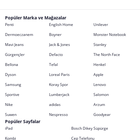
Popüler Marka ve Mağazalar
Penti
English Home
Unilever
Dermoeczanem
Boyner
Monster Notebook
Mavi Jeans
Jack & Jones
Stanley
Gürgençler
Defacto
The North Face
Bellona
Tefal
Henkel
Dyson
Loreal Paris
Apple
Samsung
Koray Spor
Lenovo
Sportive
Lumberjack
Salomon
Nike
adidas
Arzum
Suwen
Nespresso
Goodyear
Popüler Sayfalar
iPad
Bosch Dikey Süpürge
Kombi
Cep Telefonu