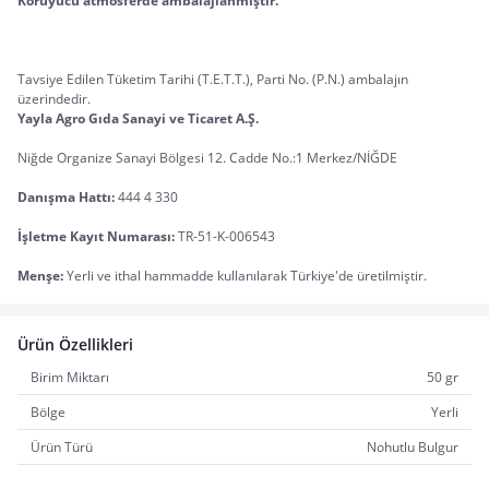
Koruyucu atmosferde ambalajlanmıştır.
Tavsiye Edilen Tüketim Tarihi (T.E.T.T.), Parti No. (P.N.) ambalajın 
üzerindedir.
Yayla Agro Gıda Sanayi ve Ticaret A.Ş.
Niğde Organize Sanayi Bölgesi 12. Cadde No.:1 Merkez/NİĞDE
Danışma Hattı:
 444 4 330
İşletme Kayıt Numarası:
 TR-51-K-006543
Menşe:
 Yerli ve ithal hammadde kullanılarak Türkiye'de üretilmiştir.
Ürün Özellikleri
Birim Miktarı
50 gr
Bölge
Yerli
Ürün Türü
Nohutlu Bulgur