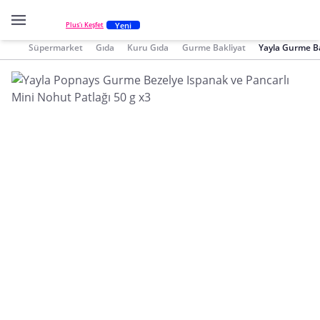
Yeni
Plus'ı Keşfet
Süpermarket
Gıda
Kuru Gıda
Gurme Bakliyat
Yayla Gurme Ba