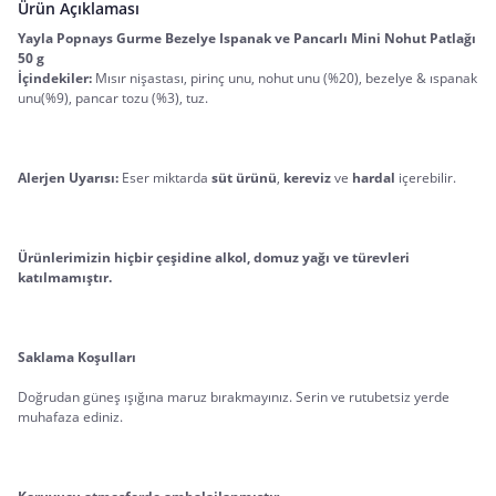
Ürün Açıklaması
Yayla Popnays Gurme Bezelye Ispanak ve Pancarlı Mini Nohut Patlağı 
50 g
İçindekiler:
 Mısır nişastası, pirinç unu, nohut unu (%20), bezelye & ıspanak 
unu(%9), pancar tozu (%3), tuz.
Alerjen Uyarısı:
 Eser miktarda 
süt ürünü
, 
kereviz 
ve
 hardal
 içerebilir.
Ürünlerimizin hiçbir çeşidine alkol, domuz yağı ve türevleri 
katılmamıştır.
Saklama Koşulları
Doğrudan güneş ışığına maruz bırakmayınız. Serin ve rutubetsiz yerde 
muhafaza ediniz.