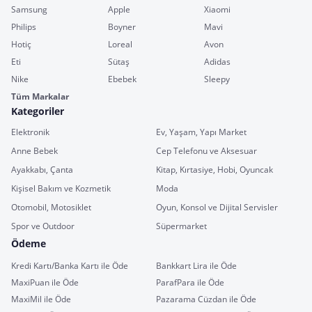
Samsung
Apple
Xiaomi
Philips
Boyner
Mavi
Hotiç
Loreal
Avon
Eti
Sütaş
Adidas
Nike
Ebebek
Sleepy
Tüm Markalar
Kategoriler
Elektronik
Ev, Yaşam, Yapı Market
Anne Bebek
Cep Telefonu ve Aksesuar
Ayakkabı, Çanta
Kitap, Kırtasiye, Hobi, Oyuncak
Kişisel Bakım ve Kozmetik
Moda
Otomobil, Motosiklet
Oyun, Konsol ve Dijital Servisler
Spor ve Outdoor
Süpermarket
Ödeme
Kredi Kartı/Banka Kartı ile Öde
Bankkart Lira ile Öde
MaxiPuan ile Öde
ParafPara ile Öde
MaxiMil ile Öde
Pazarama Cüzdan ile Öde