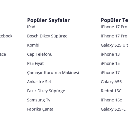
dır. Pazarama, bu içeriklerden dolayı herhangi bir sorumluluk kabul etmemektedir.
Popüler Sayfalar
Popüler Te
iPad
iPhone 17 Pr
tebook
Bosch Dikey Süpürge
iPhone 17 Pro
Kombi
Galaxy S25 Ul
ace
Cep Telefonu
iPhone 13
Ps5 Fiyat
iPhone 15
Çamaşır Kurutma Makinesi
iPhone 17
Ankastre Set
Galaxy A56
Fakir Dikey Süpürge
Redmi 15C
Samsung Tv
iPhone 16e
Fabrika Çanta
Galaxy S25FE