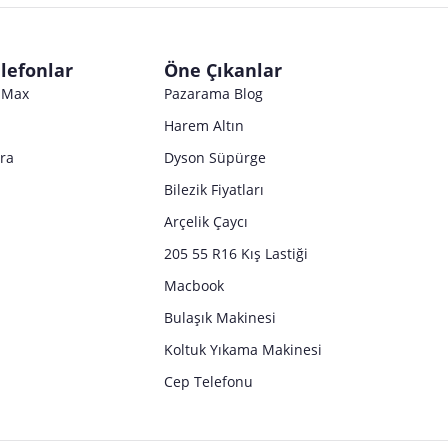
Satıcı bilgi girişi yapmamıştır.
Satıcı bilgi girişi yapmamıştır.
Satıcı bilgi girişi yapmamıştır.
Satıcı bilgi girişi yapmamıştır.
Satıcı bilgi girişi yapmamıştır.
Satıcı bilgi girişi yapmamıştır.
Satıcı bilgi girişi yapmamıştır.
lefonlar
Öne Çıkanlar
Satıcı bilgi girişi yapmamıştır.
o Max
Pazarama Blog
Harem Altın
tra
Dyson Süpürge
Bilezik Fiyatları
Arçelik Çaycı
205 55 R16 Kış Lastiği
Macbook
Bulaşık Makinesi
Koltuk Yıkama Makinesi
Cep Telefonu