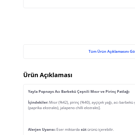
Tüm Ürün Açıklamasını Gö
Ürün Açıklaması
Yayla Popnays Acı Barbekü Çeşnili Mısır ve Pirinç Patlağı
İçindekiler:
 Mısır (%42), pirinç (%40), ayçiçek yağı, acı barbekü 
(paprika ekstraktı), jalapeno chilli ekstraktı].
Alerjen Uyarısı:
 Eser miktarda 
süt
 ürünü içerebilir.