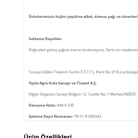
Ürünlerimizin hiçbir çeşidine alkol, domuz yağı ve türevleri
Saklama Koşulları
Doğrudan güneş ışığına maruz bırakmayınız. Serin ve rutubetsi
Tavsiye Edilen Tüketim Tarihi (T.E.T.T.), Parti No. (P.N.) ambalajı
Yayla Agro Gıda Sanayi ve Ticaret A.Ş.
Niğde Organize Sanayi Bölgesi 12. Cadde No.:1 Merkez/NİĞDE
Danışma Hattı:
 444 4 330
İşletme Kayıt Numarası:
 TR-51-K-006543
Menşe:
 Türkiye
Ürün Özellikleri