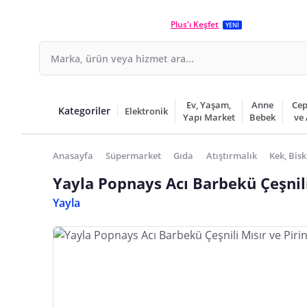
Plus'ı Keşfet
YENİ
Ev, Yaşam,
Anne
Cep
Kategoriler
Elektronik
Yapı Market
Bebek
ve
Anasayfa
Süpermarket
Gıda
Atıştırmalık
Kek, Bisk
Yayla Popnays Acı Barbekü Çeşnili 
Yayla