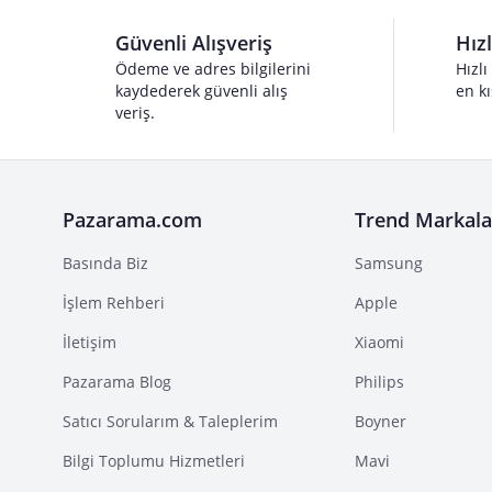
Güvenli Alışveriş
Hız
Ödeme ve adres bilgilerini
Hızlı
kaydederek güvenli alış
en kı
veriş.
Pazarama.com
Trend Markala
Basında Biz
Samsung
İşlem Rehberi
Apple
İletişim
Xiaomi
Pazarama Blog
Philips
Satıcı Sorularım & Taleplerim
Boyner
Bilgi Toplumu Hizmetleri
Mavi