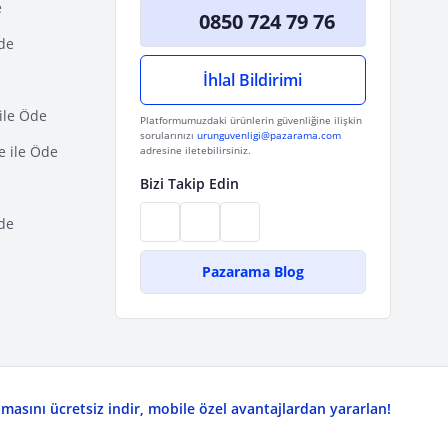
e
0850 724 79 76
Öde
İhlal Bildirimi
ile Öde
Platformumuzdaki ürünlerin güvenliğine ilişkin
sorularınızı
urunguvenligi@pazarama.com
e ile Öde
adresine iletebilirsiniz.
Bizi Takip Edin
de
Pazarama Blog
asını ücretsiz indir, mobile özel avantajlardan yararlan!