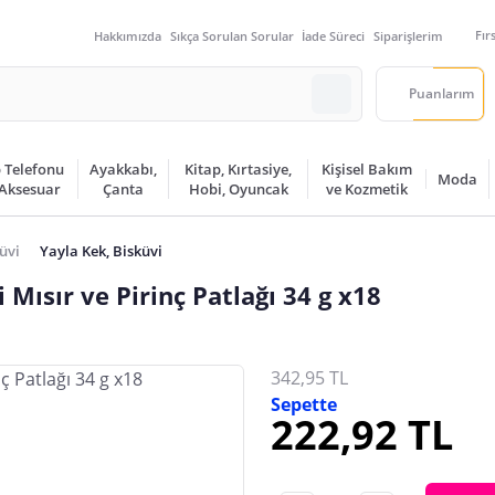
Fır
Hakkımızda
Sıkça Sorulan Sorular
İade Süreci
Siparişlerim
Puanlarım
 Telefonu
Ayakkabı,
Kitap, Kırtasiye,
Kişisel Bakım
Moda
 Aksesuar
Çanta
Hobi, Oyuncak
ve Kozmetik
üvi
Yayla Kek, Bisküvi
Mısır ve Pirinç Patlağı 34 g x18
342,95 TL
Sepette
222,92 TL