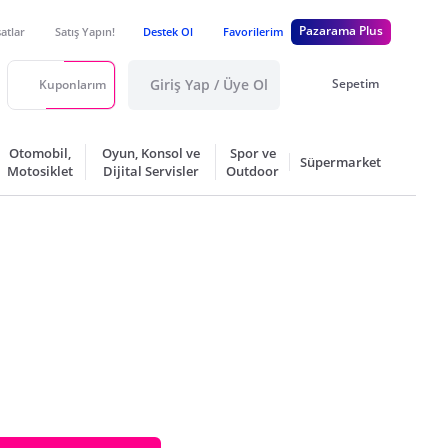
Pazarama Plus
satlar
Satış Yapın!
Destek Ol
Favorilerim
Giriş Yap / Üye Ol
Sepetim
Kuponlarım
Otomobil,
Oyun, Konsol ve
Spor ve
Süpermarket
Motosiklet
Dijital Servisler
Outdoor