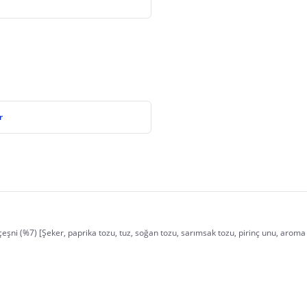
r
çeşni (%7) [Şeker, paprika tozu, tuz, soğan tozu, sarımsak tozu, pirinç unu, aroma ve