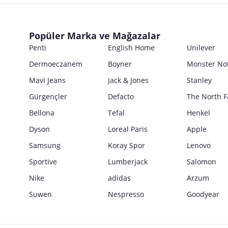
E Posta Adresi
Seri No
Posta Adresi
Marka
Satıcı bilgi girişi yapmamıştır.
Ürün Ambalajı Görselleri
Son Kullanma Tarihi
E Posta Adresi
Posta Adresi
Satıcı bilgi girişi yapmamıştır.
Uyarı / Güvenlik Açıklaması
Girilen tüm bilgilerin doğruluğu ve güncelliği satıcının sorumluluğunda
Popüler Marka ve Mağazalar
E Posta Adresi
Satıcı bilgi girişi yapmamıştır.
Penti
English Home
Unilever
Güvenlik İşaretleri
Dermoeczanem
Boyner
Monster No
Satıcı bilgi girişi yapmamıştır.
Mavi Jeans
Jack & Jones
Stanley
Gürgençler
Defacto
The North F
Bellona
Tefal
Henkel
Dyson
Loreal Paris
Apple
Samsung
Koray Spor
Lenovo
Sportive
Lumberjack
Salomon
Nike
adidas
Arzum
Suwen
Nespresso
Goodyear