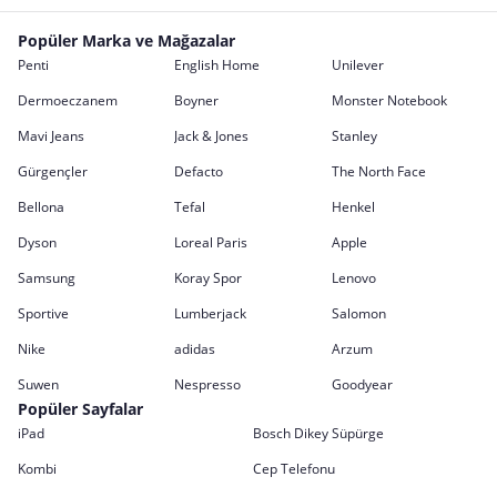
Popüler Marka ve Mağazalar
Penti
English Home
Unilever
Dermoeczanem
Boyner
Monster Notebook
Mavi Jeans
Jack & Jones
Stanley
Gürgençler
Defacto
The North Face
Bellona
Tefal
Henkel
Dyson
Loreal Paris
Apple
Samsung
Koray Spor
Lenovo
Sportive
Lumberjack
Salomon
Nike
adidas
Arzum
Suwen
Nespresso
Goodyear
Popüler Sayfalar
iPad
Bosch Dikey Süpürge
Kombi
Cep Telefonu