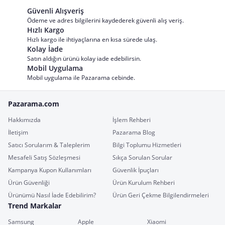
Güvenli Alışveriş
Ödeme ve adres bilgilerini kaydederek güvenli alış veriş.
Hızlı Kargo
Hızlı kargo ile ihtiyaçlarına en kısa sürede ulaş.
Kolay İade
Satın aldığın ürünü kolay iade edebilirsin.
Mobil Uygulama
Mobil uygulama ile Pazarama cebinde.
Pazarama.com
Hakkımızda
İşlem Rehberi
İletişim
Pazarama Blog
Satıcı Sorularım & Taleplerim
Bilgi Toplumu Hizmetleri
Mesafeli Satış Sözleşmesi
Sıkça Sorulan Sorular
Kampanya Kupon Kullanımları
Güvenlik İpuçları
Ürün Güvenliği
Ürün Kurulum Rehberi
Ürünümü Nasıl İade Edebilirim?
Ürün Geri Çekme Bilgilendirmeleri
Trend Markalar
Samsung
Apple
Xiaomi