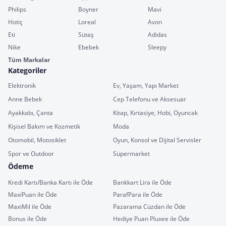
Philips
Boyner
Mavi
Hotiç
Loreal
Avon
Eti
Sütaş
Adidas
Nike
Ebebek
Sleepy
Tüm Markalar
Kategoriler
Elektronik
Ev, Yaşam, Yapı Market
Anne Bebek
Cep Telefonu ve Aksesuar
Ayakkabı, Çanta
Kitap, Kırtasiye, Hobi, Oyuncak
Kişisel Bakım ve Kozmetik
Moda
Otomobil, Motosiklet
Oyun, Konsol ve Dijital Servisler
Spor ve Outdoor
Süpermarket
Ödeme
Kredi Kartı/Banka Kartı ile Öde
Bankkart Lira ile Öde
MaxiPuan ile Öde
ParafPara ile Öde
MaxiMil ile Öde
Pazarama Cüzdan ile Öde
Bonus ile Öde
Hediye Puan Pluxee ile Öde