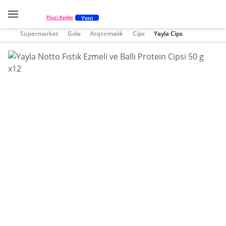
Yeni
Plus'ı Keşfet
Süpermarket
Gıda
Atıştırmalık
Cips
Yayla Cips