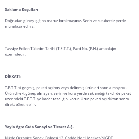
Saklama Koşulları
Doğrudan güneş ışığına maruz bırakmayınız. Serin ve rutubetsiz yerde 
muhafaza ediniz.
Tavsiye Edilen Tüketim Tarihi (T.E.T.T.), Parti No. (P.N.) ambalajın 
üzerindedir.
DİKKAT!:
T.E.T.T. si geçmiş, paketi açılmış veya delinmiş ürünleri satın almayınız. 
Ürün direkt güneş almayan, serin ve kuru yerde saklandığı takdirde paket 
üzerindeki T.E.T.T. ye kadar tazeliğini korur. Ürün paketi açıldıktan sonra 
direkt tüketilebilir.
Yayla Agro Gıda Sanayi ve Ticaret A.Ş.
Niğde Organize Sanayi Bölgesi 12. Cadde No.:1 Merkez/NİĞDE