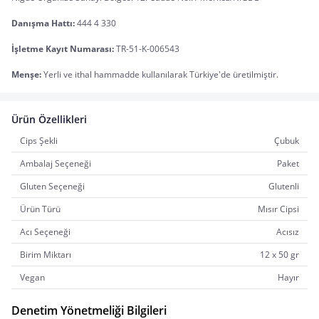
Danışma Hattı:
 444 4 330
İşletme Kayıt Numarası:
 TR-51-K-006543
Menşe:
 Yerli ve ithal hammadde kullanılarak Türkiye'de üretilmiştir.
Ürün Özellikleri
Cips Şekli
Çubuk
Ambalaj Seçeneği
Paket
Gluten Seçeneği
Glutenli
Ürün Türü
Mısır Cipsi
Acı Seçeneği
Acısız
Birim Miktarı
12 x 50 gr
Vegan
Hayır
Denetim Yönetmeliği Bilgileri