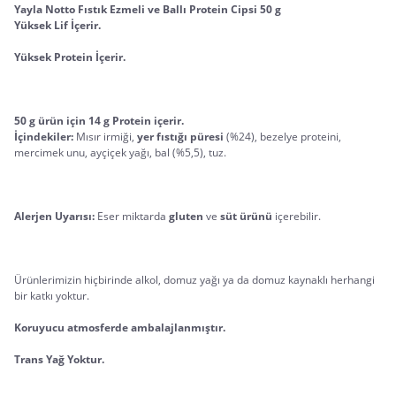
Yayla Notto Fıstık Ezmeli ve Ballı Protein Cipsi 50 g
Yüksek Lif İçerir.
Yüksek Protein İçerir.
50 g ürün için 14 g Protein içerir.
İçindekiler: 
Mısır irmiği, 
yer fıstığı püresi
 (%24), bezelye proteini, 
mercimek unu, ayçiçek yağı, bal (%5,5), tuz.
Alerjen Uyarısı: 
Eser miktarda 
gluten 
ve 
süt ürünü 
içerebilir.
Ürünlerimizin hiçbirinde alkol, domuz yağı ya da domuz kaynaklı herhangi 
bir katkı yoktur.
Koruyucu atmosferde ambalajlanmıştır.
Trans Yağ Yoktur.