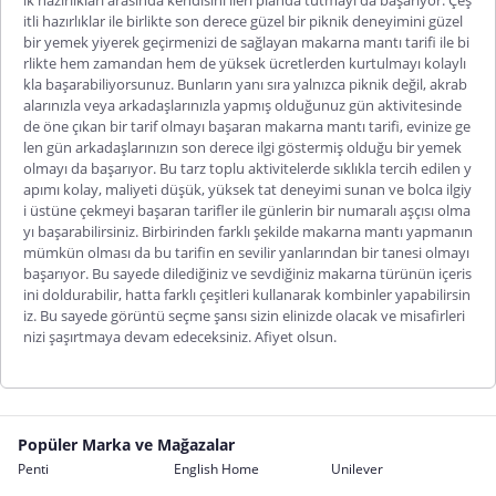
itli hazırlıklar ile birlikte son derece güzel bir piknik deneyimini güzel
bir yemek yiyerek geçirmenizi de sağlayan makarna mantı tarifi ile bi
rlikte hem zamandan hem de yüksek ücretlerden kurtulmayı kolaylı
kla başarabiliyorsunuz. Bunların yanı sıra yalnızca piknik değil, akrab
alarınızla veya arkadaşlarınızla yapmış olduğunuz gün aktivitesinde
de öne çıkan bir tarif olmayı başaran makarna mantı tarifi, evinize ge
len gün arkadaşlarınızın son derece ilgi göstermiş olduğu bir yemek
olmayı da başarıyor. Bu tarz toplu aktivitelerde sıklıkla tercih edilen y
apımı kolay, maliyeti düşük, yüksek tat deneyimi sunan ve bolca ilgiy
i üstüne çekmeyi başaran tarifler ile günlerin bir numaralı aşçısı olma
yı başarabilirsiniz. Birbirinden farklı şekilde makarna mantı yapmanın
mümkün olması da bu tarifin en sevilir yanlarından bir tanesi olmayı
başarıyor. Bu sayede dilediğiniz ve sevdiğiniz makarna türünün içeris
ini doldurabilir, hatta farklı çeşitleri kullanarak kombinler yapabilirsin
iz. Bu sayede görüntü seçme şansı sizin elinizde olacak ve misafirleri
nizi şaşırtmaya devam edeceksiniz. Afiyet olsun.
Popüler Marka ve Mağazalar
Penti
English Home
Unilever