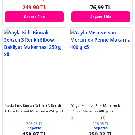
249,90 TL
76,99 TL
Sepete Ekle
Sepete Ekle
Yayla Kids Kinoalı Sebzeli 3 Renkli
Yayla Mısır ve Sarı Mercimek
Elbow Bakliyat Makarnası 250 g x8
Penne Makarna 400 g x5
4
(1)
705,95 TL
398,95 TL
Sepette
Sepette
458,87 TL
259,32 TL