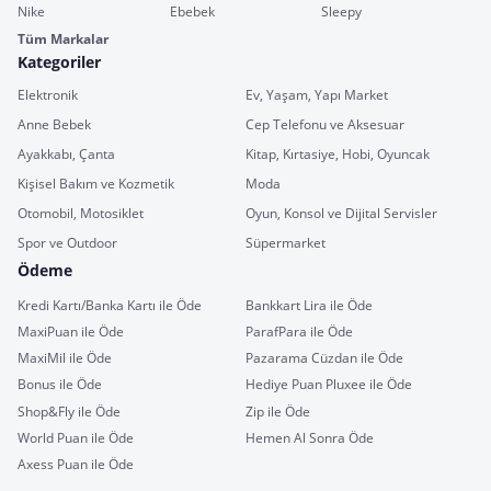
Nike
Ebebek
Sleepy
Tüm Markalar
Kategoriler
Elektronik
Ev, Yaşam, Yapı Market
Anne Bebek
Cep Telefonu ve Aksesuar
Ayakkabı, Çanta
Kitap, Kırtasiye, Hobi, Oyuncak
Kişisel Bakım ve Kozmetik
Moda
Otomobil, Motosiklet
Oyun, Konsol ve Dijital Servisler
Spor ve Outdoor
Süpermarket
Ödeme
Kredi Kartı/Banka Kartı ile Öde
Bankkart Lira ile Öde
MaxiPuan ile Öde
ParafPara ile Öde
MaxiMil ile Öde
Pazarama Cüzdan ile Öde
Bonus ile Öde
Hediye Puan Pluxee ile Öde
Shop&Fly ile Öde
Zip ile Öde
World Puan ile Öde
Hemen Al Sonra Öde
Axess Puan ile Öde