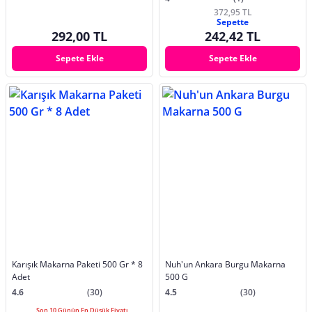
372,95 TL
Sepette
292,00 TL
242,42 TL
Sepete Ekle
Sepete Ekle
Karışık Makarna Paketi 500 Gr * 8
Nuh'un Ankara Burgu Makarna
Adet
500 G
4.6
(30)
4.5
(30)
Son 10 Günün En Düşük Fiyatı