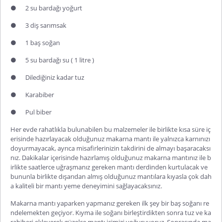
●
2 su bardağı yoğurt
●
3 diş sarımsak
●
1 baş soğan
●
5 su bardağı su ( 1 litre )
●
Dilediğiniz kadar tuz
●
Karabiber
●
Pul biber
Her evde rahatlıkla bulunabilen bu malzemeler ile birlikte kısa süre iç
erisinde hazırlayacak olduğunuz makarna mantı ile yalnızca karnınızı
doyurmayacak, ayrıca misafirlerinizin takdirini de almayı başaracaksı
nız. Dakikalar içerisinde hazırlamış olduğunuz makarna mantınız ile b
irlikte saatlerce uğraşmanız gereken mantı derdinden kurtulacak ve
bununla birlikte dışarıdan almış olduğunuz mantılara kıyasla çok dah
a kaliteli bir mantı yeme deneyimini sağlayacaksınız.
Makarna mantı yaparken yapmanız gereken ilk şey bir baş soğanı re
ndelemekten geçiyor. Kıyma ile soğanı birleştirdikten sonra tuz ve ka
rabiberi ekleyerek güzelce mantı içimizi yoğuruyoruz. Sonrasında ma