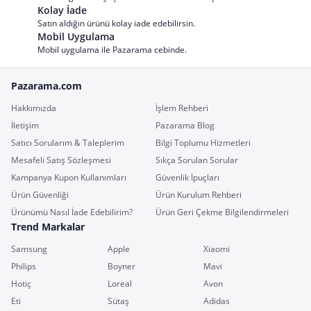
Kolay İade
Satın aldığın ürünü kolay iade edebilirsin.
Mobil Uygulama
Mobil uygulama ile Pazarama cebinde.
Pazarama.com
Hakkımızda
İşlem Rehberi
İletişim
Pazarama Blog
Satıcı Sorularım & Taleplerim
Bilgi Toplumu Hizmetleri
Mesafeli Satış Sözleşmesi
Sıkça Sorulan Sorular
Kampanya Kupon Kullanımları
Güvenlik İpuçları
Ürün Güvenliği
Ürün Kurulum Rehberi
Ürünümü Nasıl İade Edebilirim?
Ürün Geri Çekme Bilgilendirmeleri
Trend Markalar
Samsung
Apple
Xiaomi
Philips
Boyner
Mavi
Hotiç
Loreal
Avon
Eti
Sütaş
Adidas