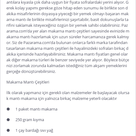
antılara kıyasla çok daha uygun bir fiyata sofralardaki yerini alıyor. G
erek kolay yapımı gerekse göze hitap eden sunumu ile birlikte son d
akika misafirlerinin doyasıya yiyeceği bir yemek olmayı başaran mak
arna mantı ile birlikte misafirlerinizi şaşırtabilir, basit dokunuşlarla ta
rifini saklamak isteyeceğiniz özgün bir yemek sahibi olabilirsiniz. Paz
arama.com’da yer alan makarna mantı çeşitleri sayesinde evinizde m
akarna mantı hazırlamak için uzun süreler harcamanıza gerek kalmıy
or. Siz de Pazarama.com’da bulunan onlarca farklı marka tarafından
tasarlanan makarna mantı çeşitleri ile hayalinizdeki sofraları birkaç d
akika içerisinde hazırlayabilirsiniz. Makarna mantı fiyatları genel olar
ak diğer makarna türleri ile benzer seviyede yer alıyor. Böylece bütçe
nizi zorlamak zorunda kalmadan istediğiniz tüm akşam yemeklerini
gerçeğe dönüştürebilirsiniz.
Makarna Mantı Çeşitleri
İlk olarak yapmanız için gerekli olan malzemeler ile başlayacak olursa
k mantı makarna için yalnızca birkaç malzeme yeterli olacaktır
●
1 paket mantı makarna
●
250 gram kıyma
●
1 çay bardağı sıvı yağ