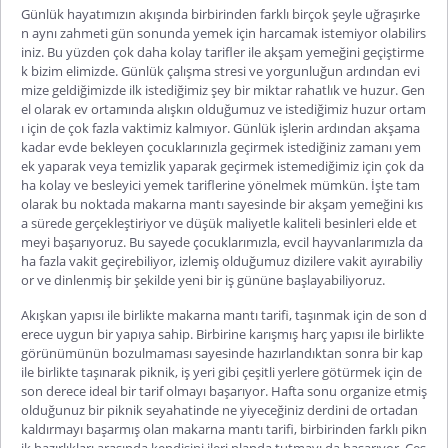
Günlük hayatımızın akışında birbirinden farklı birçok şeyle uğraşırke
n aynı zahmeti gün sonunda yemek için harcamak istemiyor olabilirs
iniz. Bu yüzden çok daha kolay tarifler ile akşam yemeğini geçiştirme
k bizim elimizde. Günlük çalışma stresi ve yorgunluğun ardından evi
mize geldiğimizde ilk istediğimiz şey bir miktar rahatlık ve huzur. Gen
el olarak ev ortamında alışkın olduğumuz ve istediğimiz huzur ortam
ı için de çok fazla vaktimiz kalmıyor. Günlük işlerin ardından akşama
kadar evde bekleyen çocuklarınızla geçirmek istediğiniz zamanı yem
ek yaparak veya temizlik yaparak geçirmek istemediğimiz için çok da
ha kolay ve besleyici yemek tariflerine yönelmek mümkün. İşte tam
olarak bu noktada makarna mantı sayesinde bir akşam yemeğini kıs
a sürede gerçekleştiriyor ve düşük maliyetle kaliteli besinleri elde et
meyi başarıyoruz. Bu sayede çocuklarımızla, evcil hayvanlarımızla da
ha fazla vakit geçirebiliyor, izlemiş olduğumuz dizilere vakit ayırabiliy
or ve dinlenmiş bir şekilde yeni bir iş gününe başlayabiliyoruz.
Akışkan yapısı ile birlikte makarna mantı tarifi, taşınmak için de son d
erece uygun bir yapıya sahip. Birbirine karışmış harç yapısı ile birlikte
görünümünün bozulmaması sayesinde hazırlandıktan sonra bir kap
ile birlikte taşınarak piknik, iş yeri gibi çeşitli yerlere götürmek için de
son derece ideal bir tarif olmayı başarıyor. Hafta sonu organize etmiş
olduğunuz bir piknik seyahatinde ne yiyeceğiniz derdini de ortadan
kaldırmayı başarmış olan makarna mantı tarifi, birbirinden farklı pikn
ik hazırlıkları arasında kendisini ileri planda tutmayı da başarıyor. Çeş