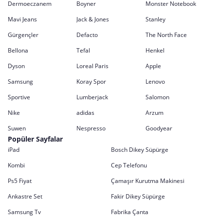
Dermoeczanem
Boyner
Monster Notebook
Mavi Jeans
Jack & Jones
Stanley
Gürgençler
Defacto
The North Face
Bellona
Tefal
Henkel
Dyson
Loreal Paris
Apple
Samsung
Koray Spor
Lenovo
Sportive
Lumberjack
Salomon
Nike
adidas
Arzum
Suwen
Nespresso
Goodyear
Popüler Sayfalar
iPad
Bosch Dikey Süpürge
Kombi
Cep Telefonu
Ps5 Fiyat
Çamaşır Kurutma Makinesi
Ankastre Set
Fakir Dikey Süpürge
Samsung Tv
Fabrika Çanta