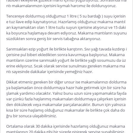
ntı makarnalarımızın içerisini kıymalı harcımız ile dolduruyoruz.
Tencereye doldurmuş olduğumuz 1 litre ( 5 su bardağı ) suyu içerisin
e tuz ilave edip kaynatıyoruz. Hazırlamış olduğunuz makarna mantıl
arı kaynamaktan olan 1 litre tuzlu suyun içerisine atıyoruz ve 15 daki
ka boyunca haşlamaya devam ediyoruz. Makarna mantıların suyunu
süzdükten sonra geniş bir servis tabağına aktarıyoruz.
Sarımsakları ezip yoğurt ile birlikte karıştırın. Sıvı yağı tavada kızdırıp i
çerisine pul biberi ekledikten sonra kavurmaya başlıyoruz. Makarna
mantıların üzerine sarımsaklı yoğurt ile birlikte yağlı sosumuzu da üz
erine ekliyoruz. Sıcak olarak servise sunulması gereken makarna ma
ntı sayesinde dakikalar içerisinde yemeğiniz hazır.
Dikkat etmeniz gereken bir diğer unsur ise makarnalarınızı doldurma
ya başlamadan önce doldurmaya hazır hale getirmek için bir süre ha
şlamak yardımcı olacaktır. Yalnız bunu uzun süre yapmamakta fayda
var çünkü fazla haşlanmış makarnaları doldurmaya çalışırken içerisin
den dökülecek veya makarnalar parçalanacaktır. Bunun için yalnızca
kısa bir süre haşlamış olduğunuz makarnalar ile birlikte çok daha do
ğru bir sonuca ulaşabilirsiniz.
Ortalama olarak 30 dakika içerisinde hazırlamış olduğunuz makarna
mantılarınızı 20 dakika gibi bir sürede pişirerek servise sunabilirsiniz.