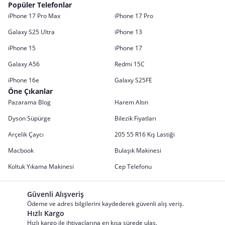
Popüler Telefonlar
iPhone 17 Pro Max
iPhone 17 Pro
Galaxy S25 Ultra
iPhone 13
iPhone 15
iPhone 17
Galaxy A56
Redmi 15C
iPhone 16e
Galaxy S25FE
Öne Çıkanlar
Pazarama Blog
Harem Altın
Dyson Süpürge
Bilezik Fiyatları
Arçelik Çaycı
205 55 R16 Kış Lastiği
Macbook
Bulaşık Makinesi
Koltuk Yıkama Makinesi
Cep Telefonu
Güvenli Alışveriş
Ödeme ve adres bilgilerini kaydederek güvenli alış veriş.
Hızlı Kargo
Hızlı kargo ile ihtiyaçlarına en kısa sürede ulaş.