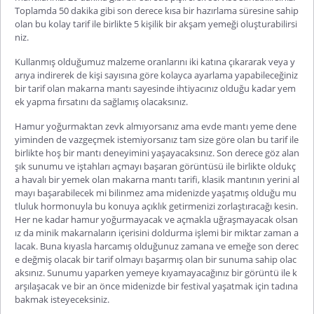
Toplamda 50 dakika gibi son derece kısa bir hazırlama süresine sahip
olan bu kolay tarif ile birlikte 5 kişilik bir akşam yemeği oluşturabilirsi
niz.
Kullanmış olduğumuz malzeme oranlarını iki katına çıkararak veya y
arıya indirerek de kişi sayısına göre kolayca ayarlama yapabileceğiniz
bir tarif olan makarna mantı sayesinde ihtiyacınız olduğu kadar yem
ek yapma fırsatını da sağlamış olacaksınız.
Hamur yoğurmaktan zevk almıyorsanız ama evde mantı yeme dene
yiminden de vazgeçmek istemiyorsanız tam size göre olan bu tarif ile
birlikte hoş bir mantı deneyimini yaşayacaksınız. Son derece göz alan
şık sunumu ve iştahları açmayı başaran görüntüsü ile birlikte oldukç
a havalı bir yemek olan makarna mantı tarifi, klasik mantının yerini al
mayı başarabilecek mi bilinmez ama midenizde yaşatmış olduğu mu
tluluk hormonuyla bu konuya açıklık getirmenizi zorlaştıracağı kesin.
Her ne kadar hamur yoğurmayacak ve açmakla uğraşmayacak olsan
ız da minik makarnaların içerisini doldurma işlemi bir miktar zaman a
lacak. Buna kıyasla harcamış olduğunuz zamana ve emeğe son derec
e değmiş olacak bir tarif olmayı başarmış olan bir sunuma sahip olac
aksınız. Sunumu yaparken yemeye kıyamayacağınız bir görüntü ile k
arşılaşacak ve bir an önce midenizde bir festival yaşatmak için tadına
bakmak isteyeceksiniz.