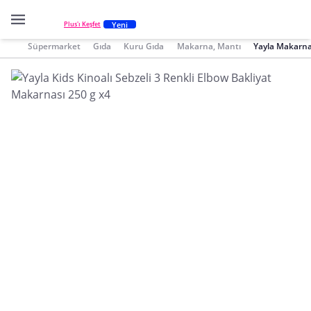
Yeni
Plus'ı Keşfet
Süpermarket
Gıda
Kuru Gıda
Makarna, Mantı
Yayla Makarna