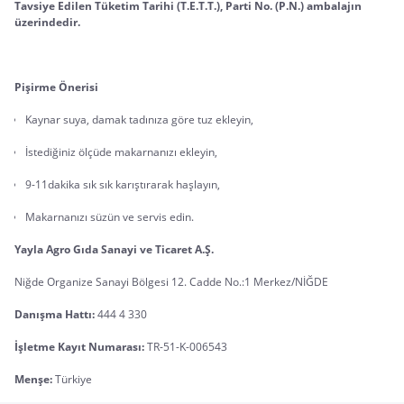
Tavsiye Edilen Tüketim Tarihi (T.E.T.T.), Parti No. (P.N.) ambalajın 
üzerindedir.
Pişirme Önerisi
Kaynar suya, damak tadınıza göre tuz ekleyin,
İstediğiniz ölçüde makarnanızı ekleyin,
9-11dakika sık sık karıştırarak haşlayın,
Makarnanızı süzün ve servis edin.
Yayla Agro Gıda Sanayi ve Ticaret A.Ş.
Niğde Organize Sanayi Bölgesi 12. Cadde No.:1 Merkez/NİĞDE
Danışma Hattı:
 444 4 330
İşletme Kayıt Numarası:
 TR-51-K-006543
Menşe:
 Türkiye