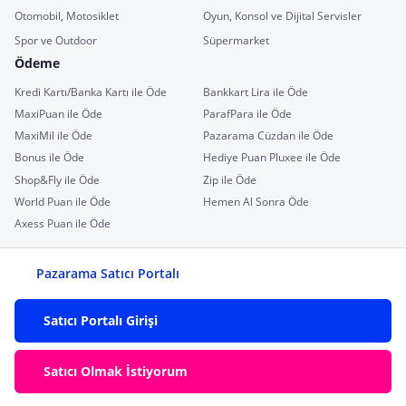
Otomobil, Motosiklet
Oyun, Konsol ve Dijital Servisler
Spor ve Outdoor
Süpermarket
Ödeme
Kredi Kartı/Banka Kartı ile Öde
Bankkart Lira ile Öde
MaxiPuan ile Öde
ParafPara ile Öde
MaxiMil ile Öde
Pazarama Cüzdan ile Öde
Bonus ile Öde
Hediye Puan Pluxee ile Öde
Shop&Fly ile Öde
Zip ile Öde
World Puan ile Öde
Hemen Al Sonra Öde
Axess Puan ile Öde
Pazarama Satıcı Portalı
Satıcı Portalı Girişi
Satıcı Olmak İstiyorum