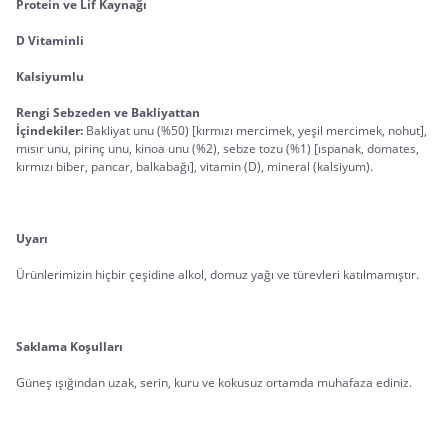
Protein ve Lif Kaynağı
D Vitaminli
Kalsiyumlu
Rengi Sebzeden ve Bakliyattan
İçindekiler: 
Bakliyat unu (%50) [kırmızı mercimek, yeşil mercimek, nohut], 
mısır unu, pirinç unu, kinoa unu (%2), sebze tozu (%1) [ıspanak, domates, 
kırmızı biber, pancar, balkabağı], vitamin (D), mineral (kalsiyum).
Uyarı
Ürünlerimizin hiçbir çeşidine alkol, domuz yağı ve türevleri katılmamıştır.
Saklama Koşulları
Güneş ışığından uzak, serin, kuru ve kokusuz ortamda muhafaza ediniz.