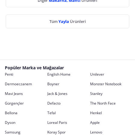
Diğer
Makarna, Mantı
Ürünleri
Tüm
Yayla
Ürünleri
Popüler Marka ve Mağazalar
Penti
English Home
Unilever
Dermoeczanem
Boyner
Monster Notebook
Mavi Jeans
Jack & Jones
Stanley
Gürgençler
Defacto
The North Face
Bellona
Tefal
Henkel
Dyson
Loreal Paris
Apple
Samsung
Koray Spor
Lenovo