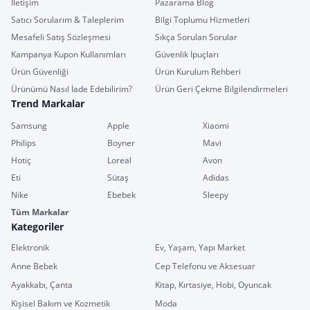
İletişim
Pazarama Blog
Satıcı Sorularım & Taleplerim
Bilgi Toplumu Hizmetleri
Mesafeli Satış Sözleşmesi
Sıkça Sorulan Sorular
Kampanya Kupon Kullanımları
Güvenlik İpuçları
Ürün Güvenliği
Ürün Kurulum Rehberi
Ürünümü Nasıl İade Edebilirim?
Ürün Geri Çekme Bilgilendirmeleri
Trend Markalar
Samsung
Apple
Xiaomi
Philips
Boyner
Mavi
Hotiç
Loreal
Avon
Eti
Sütaş
Adidas
Nike
Ebebek
Sleepy
Tüm Markalar
Kategoriler
Elektronik
Ev, Yaşam, Yapı Market
Anne Bebek
Cep Telefonu ve Aksesuar
Ayakkabı, Çanta
Kitap, Kırtasiye, Hobi, Oyuncak
Kişisel Bakım ve Kozmetik
Moda