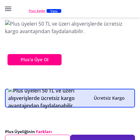
Yeni
Plus'ı Keşfet
Seçeceğin Plus planı ile
avantajlarını katla!
Plus'a Üye Ol
Ücretsiz Kargo
Plus Üyeliğinin
Farkları