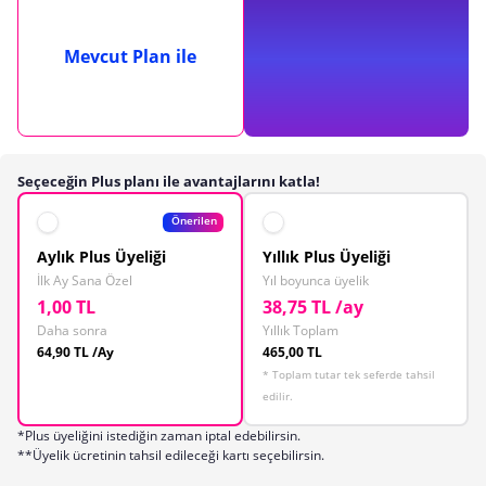
Mevcut Plan ile
Seçeceğin Plus planı ile avantajlarını katla!
Önerilen
Aylık Plus Üyeliği
Yıllık Plus Üyeliği
İlk Ay Sana Özel
Yıl boyunca üyelik
1,00 TL
38,75 TL /ay
Daha sonra
Yıllık Toplam
64,90 TL /Ay
465,00 TL
* Toplam tutar tek seferde tahsil
edilir.
*Plus üyeliğini istediğin zaman iptal edebilirsin.
**Üyelik ücretinin tahsil edileceği kartı seçebilirsin.