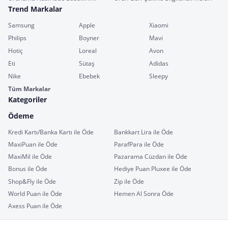
Trend Markalar
Samsung
Apple
Xiaomi
Philips
Boyner
Mavi
Hotiç
Loreal
Avon
Eti
Sütaş
Adidas
Nike
Ebebek
Sleepy
Tüm Markalar
Kategoriler
Ödeme
Kredi Kartı/Banka Kartı ile Öde
Bankkart Lira ile Öde
MaxiPuan ile Öde
ParafPara ile Öde
MaxiMil ile Öde
Pazarama Cüzdan ile Öde
Bonus ile Öde
Hediye Puan Pluxee ile Öde
Shop&Fly ile Öde
Zip ile Öde
World Puan ile Öde
Hemen Al Sonra Öde
Axess Puan ile Öde