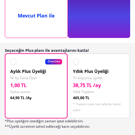
Mevcut Plan ile
Seçeceğin Plus planı ile avantajlarını katla!
Önerilen
Aylık Plus Üyeliği
Yıllık Plus Üyeliği
İlk Ay Sana Özel
Yıl boyunca üyelik
1,00 TL
38,75 TL /ay
Daha sonra
Yıllık Toplam
64,90 TL /Ay
465,00 TL
* Toplam tutar tek seferde tahsil
edilir.
*Plus üyeliğini istediğin zaman iptal edebilirsin.
**Üyelik ücretinin tahsil edileceği kartı seçebilirsin.