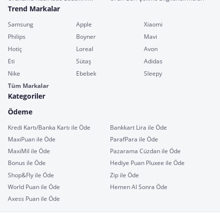
Trend Markalar
Samsung
Apple
Xiaomi
Philips
Boyner
Mavi
Hotiç
Loreal
Avon
Eti
Sütaş
Adidas
Nike
Ebebek
Sleepy
Tüm Markalar
Kategoriler
Ödeme
Kredi Kartı/Banka Kartı ile Öde
Bankkart Lira ile Öde
MaxiPuan ile Öde
ParafPara ile Öde
MaxiMil ile Öde
Pazarama Cüzdan ile Öde
Bonus ile Öde
Hediye Puan Pluxee ile Öde
Shop&Fly ile Öde
Zip ile Öde
World Puan ile Öde
Hemen Al Sonra Öde
Axess Puan ile Öde