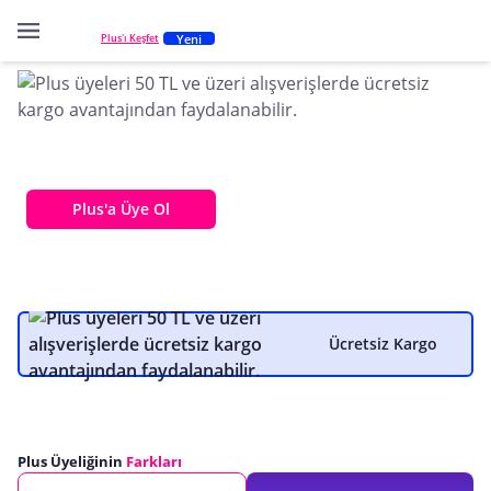
Yeni
Plus'ı Keşfet
Seçeceğin Plus planı ile
avantajlarını katla!
Plus'a Üye Ol
Ücretsiz Kargo
Plus Üyeliğinin
Farkları