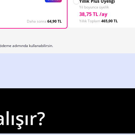
Yıllık Plus Üyeliği
Yıl boyunca üyelik
38,75 TL /ay
Yıllık Toplam
465,00 TL
Daha sonra
64,90 TL
ödeme adımında kullanabilirsin.
lışır?