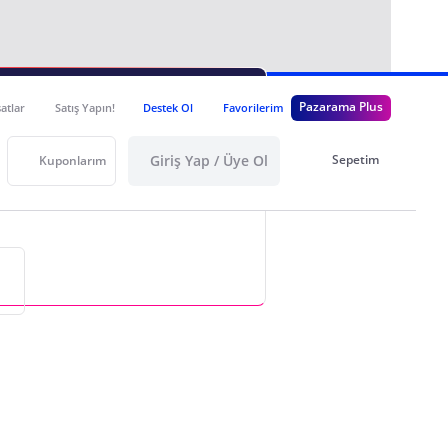
i
Önerilen
Pazarama Plus
satlar
Satış Yapın!
Destek Ol
Favorilerim
Daha sonra
64,90 TL
Giriş Yap / Üye Ol
Sepetim
Kuponlarım
i
Yıllık Toplam
465,00 TL