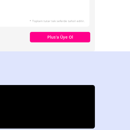
* Toplam tutar tek seferde tahsil edilir.
Plus'a Üye Ol