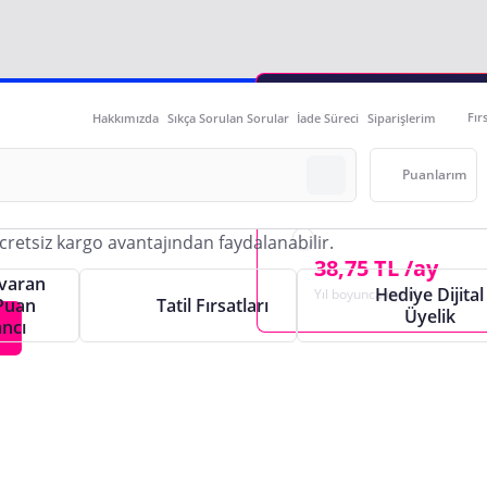
Aylık Plus Üyeliğ
Fır
Hakkımızda
Sıkça Sorulan Sorular
İade Süreci
Siparişlerim
1,00 TL
e
İlk Ay Sana Özel
Puanlarım
Yıllık Plus Üyeliğ
38,75 TL /ay
varan
Hediye Dijital
Yıl boyunca üyelik
Puan
Tatil Fırsatları
Üyelik
ncı