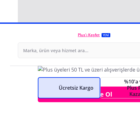
Plus'ı Keşfet
YENİ
Seçeceğin Plus planı il
avantajlarını katla!
%10'a 
Ücretsiz Kargo
Plus 
Plus'a Üye Ol
Kaza