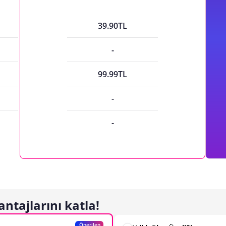
39.90TL
-
99.99TL
-
-
antajlarını katla!
Önerilen