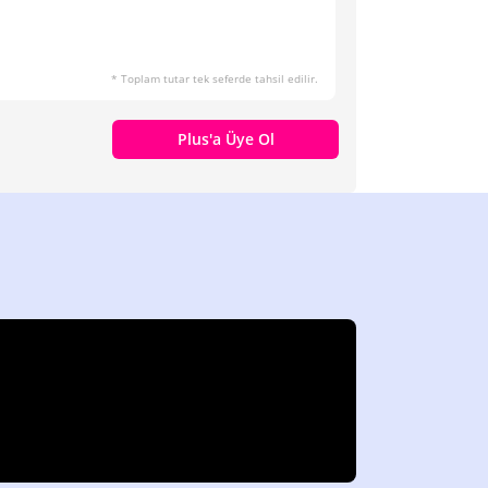
* Toplam tutar tek seferde tahsil edilir.
Plus'a Üye Ol