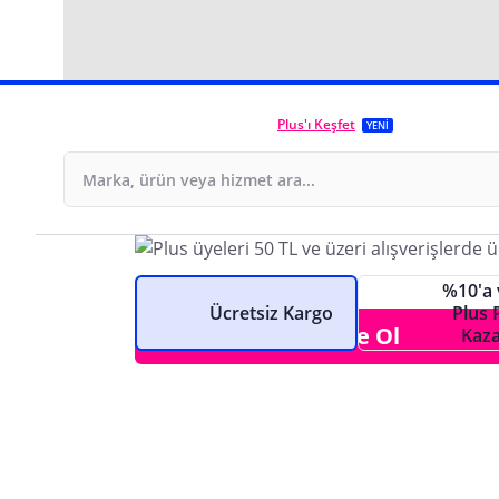
Plus'ı Keşfet
YENİ
Seçeceğin Plus planı il
avantajlarını katla!
%10'a 
Ücretsiz Kargo
Plus 
Plus'a Üye Ol
Kaza