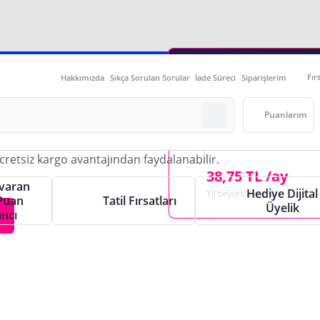
Aylık Plus Üyeliğ
Fır
Hakkımızda
Sıkça Sorulan Sorular
İade Süreci
Siparişlerim
1,00 TL
e
İlk Ay Sana Özel
Puanlarım
Yıllık Plus Üyeliğ
38,75 TL /ay
varan
Hediye Dijital
Yıl boyunca üyelik
Puan
Tatil Fırsatları
Üyelik
ncı