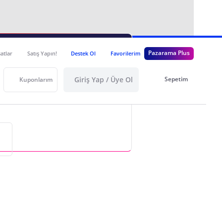
i
Önerilen
Pazarama Plus
satlar
Satış Yapın!
Destek Ol
Favorilerim
Daha sonra
64,90 TL
Giriş Yap / Üye Ol
Sepetim
Kuponlarım
i
Yıllık Toplam
465,00 TL