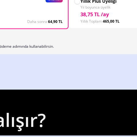
Yıllık Plus Üyeliği
Yıl boyunca üyelik
38,75 TL /ay
Yıllık Toplam
465,00 TL
Daha sonra
64,90 TL
ödeme adımında kullanabilirsin.
lışır?