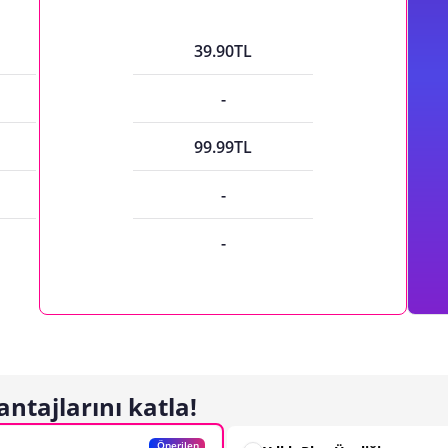
39.90TL
-
99.99TL
-
-
antajlarını katla!
Önerilen