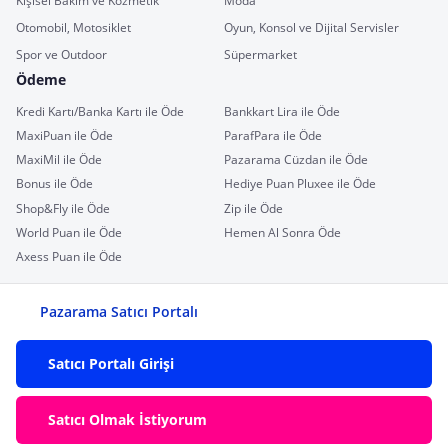
Kişisel Bakım ve Kozmetik
Moda
Otomobil, Motosiklet
Oyun, Konsol ve Dijital Servisler
Spor ve Outdoor
Süpermarket
Ödeme
Kredi Kartı/Banka Kartı ile Öde
Bankkart Lira ile Öde
MaxiPuan ile Öde
ParafPara ile Öde
MaxiMil ile Öde
Pazarama Cüzdan ile Öde
Bonus ile Öde
Hediye Puan Pluxee ile Öde
Shop&Fly ile Öde
Zip ile Öde
World Puan ile Öde
Hemen Al Sonra Öde
Axess Puan ile Öde
Pazarama Satıcı Portalı
Satıcı Portalı Girişi
Satıcı Olmak İstiyorum