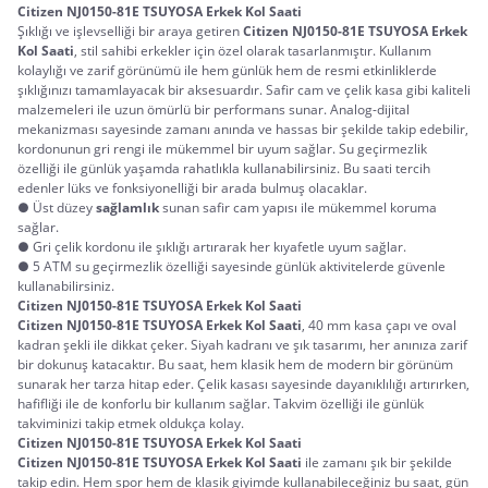
Citizen NJ0150-81E TSUYOSA Erkek Kol Saati
Şıklığı ve işlevselliği bir araya getiren 
Citizen NJ0150-81E TSUYOSA Erkek 
Kol Saati
, stil sahibi erkekler için özel olarak tasarlanmıştır. Kullanım 
kolaylığı ve zarif görünümü ile hem günlük hem de resmi etkinliklerde 
şıklığınızı tamamlayacak bir aksesuardır. Safir cam ve çelik kasa gibi kaliteli 
malzemeleri ile uzun ömürlü bir performans sunar. Analog-dijital 
mekanizması sayesinde zamanı anında ve hassas bir şekilde takip edebilir, 
kordonunun gri rengi ile mükemmel bir uyum sağlar. Su geçirmezlik 
özelliği ile günlük yaşamda rahatlıkla kullanabilirsiniz. Bu saati tercih 
edenler lüks ve fonksiyonelliği bir arada bulmuş olacaklar.
● Üst düzey
sağlamlık
sunan safir cam yapısı ile mükemmel koruma
sağlar.
● Gri çelik kordonu ile şıklığı artırarak her kıyafetle uyum sağlar.
● 5 ATM su geçirmezlik özelliği sayesinde günlük aktivitelerde güvenle
kullanabilirsiniz.
Citizen NJ0150-81E TSUYOSA Erkek Kol Saati
Citizen NJ0150-81E TSUYOSA Erkek Kol Saati
, 40 mm kasa çapı ve oval 
kadran şekli ile dikkat çeker. Siyah kadranı ve şık tasarımı, her anınıza zarif 
bir dokunuş katacaktır. Bu saat, hem klasik hem de modern bir görünüm 
sunarak her tarza hitap eder. Çelik kasası sayesinde dayanıklılığı artırırken, 
hafifliği ile de konforlu bir kullanım sağlar. Takvim özelliği ile günlük 
takviminizi takip etmek oldukça kolay.
Citizen NJ0150-81E TSUYOSA Erkek Kol Saati
Citizen NJ0150-81E TSUYOSA Erkek Kol Saati
 ile zamanı şık bir şekilde 
takip edin. Hem spor hem de klasik giyimde kullanabileceğiniz bu saat, gün 