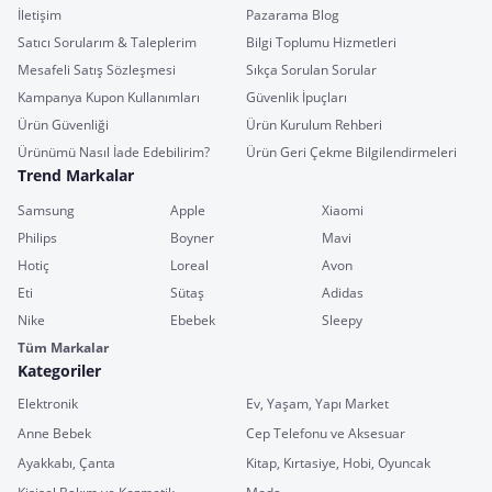
İletişim
Pazarama Blog
Satıcı Sorularım & Taleplerim
Bilgi Toplumu Hizmetleri
Mesafeli Satış Sözleşmesi
Sıkça Sorulan Sorular
Kampanya Kupon Kullanımları
Güvenlik İpuçları
Ürün Güvenliği
Ürün Kurulum Rehberi
Ürünümü Nasıl İade Edebilirim?
Ürün Geri Çekme Bilgilendirmeleri
Trend Markalar
Samsung
Apple
Xiaomi
Philips
Boyner
Mavi
Hotiç
Loreal
Avon
Eti
Sütaş
Adidas
Nike
Ebebek
Sleepy
Tüm Markalar
Kategoriler
Elektronik
Ev, Yaşam, Yapı Market
Anne Bebek
Cep Telefonu ve Aksesuar
Ayakkabı, Çanta
Kitap, Kırtasiye, Hobi, Oyuncak