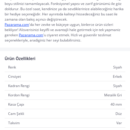
boyu stilinizi tamamlayacak. Fonksiyonel yapısı ve zarif görünümü ile göz 
doldurur. Bu özel saat, kendinize ya da sevdiklerinize alabileceğiniz harika 
bir hediye seçeneğidir. Her ayrıntıda kaliteyi hissedeceğiniz bu saat ile 
zamana olan bakış açınızı değiştirecek.
Pazarama.com
'da her zevke ve bütçeye uygun, binlerce ürün sizleri 
bekliyor! Alisverisinizi keyifli ve avantajli hale getirmek için tek yapmaniz 
gereken 
Pazarama.com
'u ziyaret etmek. Hizli ve güvenilir teslimat 
seçenekleriyle, aradiginiz her seyi bulabilirsiniz.
Ürün Özellikleri
Renk
Siyah
Cinsiyet
Erkek
Kadran Rengi
Siyah
Kordon Rengi
Metalik Gri
Kasa Çapı
40 mm
Cam Şekli
Düz
Takvim
Var