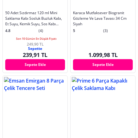
50 Adet Sızdırmaz 120 ml Mini
Karaca Mutfaksever Biogranit
Saklama Kabı Sosluk Buzluk Kabı,
Gözleme Ve Lava Tavası 34 Cm
Et Suyu, Kemik Suyu, Sos Kabı
Siyah
Mutfak
4.8
(4)
5
(3)
Son 10 Günün En Düşük Fiyatı
249,90 TL
Sepette
239,91 TL
1.099,98 TL
Sepete Ekle
Sepete Ekle