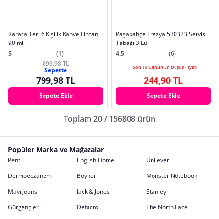
Karaca Teri 6 Kişilik Kahve Fincanı
Paşabahçe Frezya 530323 Servis
90 ml
Tabağı 3 Lü
5
(1)
4.5
(6)
899,98 TL
Son 10 Günün En Düşük Fiyatı
Sepette
799,98 TL
244,90 TL
Sepete Ekle
Sepete Ekle
Toplam 20 / 156808 ürün
Popüler Marka ve Mağazalar
Penti
English Home
Unilever
Dermoeczanem
Boyner
Monster Notebook
Mavi Jeans
Jack & Jones
Stanley
Gürgençler
Defacto
The North Face