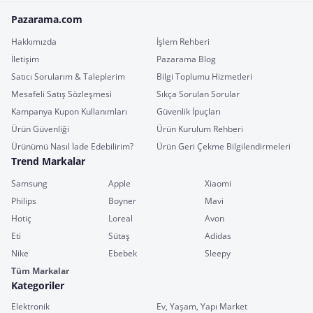
Pazarama.com
Hakkımızda
İşlem Rehberi
İletişim
Pazarama Blog
Satıcı Sorularım & Taleplerim
Bilgi Toplumu Hizmetleri
Mesafeli Satış Sözleşmesi
Sıkça Sorulan Sorular
Kampanya Kupon Kullanımları
Güvenlik İpuçları
Ürün Güvenliği
Ürün Kurulum Rehberi
Ürünümü Nasıl İade Edebilirim?
Ürün Geri Çekme Bilgilendirmeleri
Trend Markalar
Samsung
Apple
Xiaomi
Philips
Boyner
Mavi
Hotiç
Loreal
Avon
Eti
Sütaş
Adidas
Nike
Ebebek
Sleepy
Tüm Markalar
Kategoriler
Elektronik
Ev, Yaşam, Yapı Market