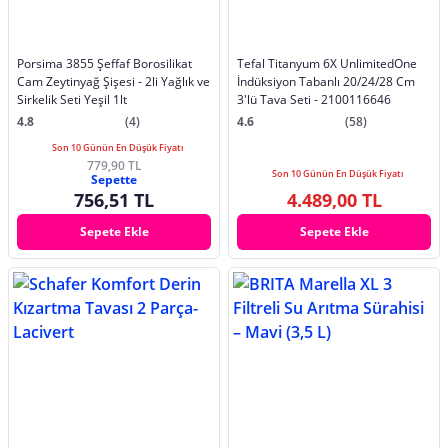
Porsima 3855 Şeffaf Borosilikat
Tefal Titanyum 6X UnlimitedOne
Cam Zeytinyağ Şişesi - 2li Yağlık ve
İndüksiyon Tabanlı 20/24/28 Cm
Sirkelik Seti Yeşil 1lt
3'lü Tava Seti - 2100116646
4.8
(4)
4.6
(58)
Son 10 Günün En Düşük Fiyatı
779,90 TL
Son 10 Günün En Düşük Fiyatı
Sepette
756,51 TL
4.489,00 TL
Sepete Ekle
Sepete Ekle