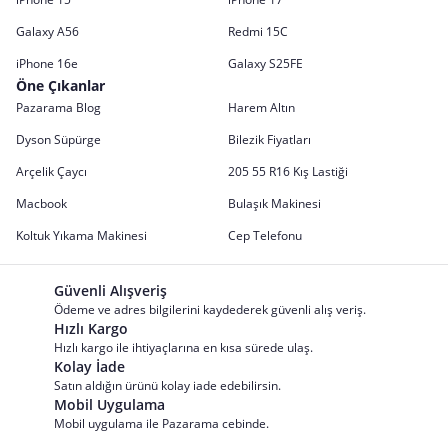
Galaxy A56
Redmi 15C
iPhone 16e
Galaxy S25FE
Öne Çıkanlar
Pazarama Blog
Harem Altın
Dyson Süpürge
Bilezik Fiyatları
Arçelik Çaycı
205 55 R16 Kış Lastiği
Macbook
Bulaşık Makinesi
Koltuk Yıkama Makinesi
Cep Telefonu
Güvenli Alışveriş
Ödeme ve adres bilgilerini kaydederek güvenli alış veriş.
Hızlı Kargo
Hızlı kargo ile ihtiyaçlarına en kısa sürede ulaş.
Kolay İade
Satın aldığın ürünü kolay iade edebilirsin.
Mobil Uygulama
Mobil uygulama ile Pazarama cebinde.