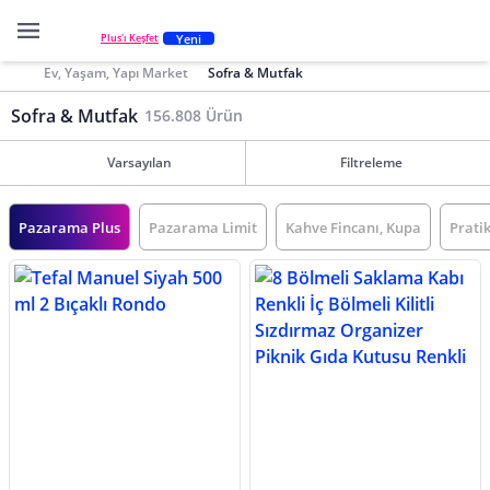
Yeni
Plus'ı Keşfet
Ev, Yaşam, Yapı Market
Sofra & Mutfak
Sofra & Mutfak
156.808 Ürün
Varsayılan
Filtreleme
Pazarama Plus
Pazarama Limit
Kahve Fincanı, Kupa
Pratik