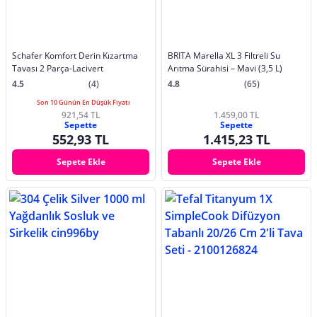
Schafer Komfort Derin Kızartma
BRITA Marella XL 3 Filtreli Su
Tavası 2 Parça-Lacivert
Arıtma Sürahisi – Mavi (3,5 L)
4.5
(4)
4.8
(65)
Son 10 Günün En Düşük Fiyatı
921,54 TL
1.459,00 TL
Sepette
Sepette
552,93 TL
1.415,23 TL
Sepete Ekle
Sepete Ekle