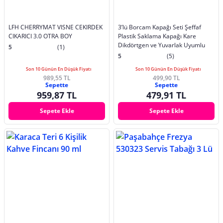
LFH CHERRYMAT VISNE CEKIRDEK
3’lü Borcam Kapağı Seti Şeffaf
CIKARICI 3.0 OTRA BOY
Plastik Saklama Kapağı Kare
Dikdörtgen ve Yuvarlak Uyumlu
5
(1)
5
(5)
Son 10 Günün En Düşük Fiyatı
Son 10 Günün En Düşük Fiyatı
989,55 TL
499,90 TL
Sepette
Sepette
959,87 TL
479,91 TL
Sepete Ekle
Sepete Ekle