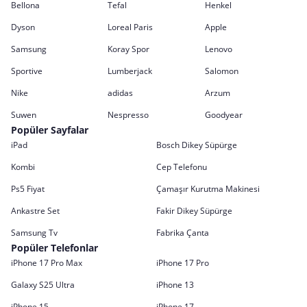
Bellona
Tefal
Henkel
Dyson
Loreal Paris
Apple
Samsung
Koray Spor
Lenovo
Sportive
Lumberjack
Salomon
Nike
adidas
Arzum
Suwen
Nespresso
Goodyear
Popüler Sayfalar
iPad
Bosch Dikey Süpürge
Kombi
Cep Telefonu
Ps5 Fiyat
Çamaşır Kurutma Makinesi
Ankastre Set
Fakir Dikey Süpürge
Samsung Tv
Fabrika Çanta
Popüler Telefonlar
iPhone 17 Pro Max
iPhone 17 Pro
Galaxy S25 Ultra
iPhone 13
iPhone 15
iPhone 17