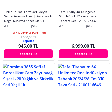
TİNEKE 4 Katlı Fermuarlı Meyve
Tefal Titanyum 1X Ingenio
Sebze Kurutma Filesi | Katlanabilir
SimpleCook 12 Parça Tava
Doğal Kurutma Sepeti SİYAH
Tencere Seti - 2100125537
4.3
(53)
4.5
(62)
Son 10 Günün En Düşük Fiyatı
1.050,00 TL
Sepette
945,00 TL
6.999,00 TL
Sepete Ekle
Sepete Ekle