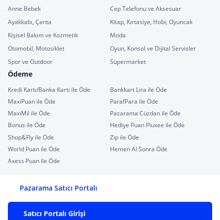
Anne Bebek
Cep Telefonu ve Aksesuar
Ayakkabı, Çanta
Kitap, Kırtasiye, Hobi, Oyuncak
Kişisel Bakım ve Kozmetik
Moda
Otomobil, Motosiklet
Oyun, Konsol ve Dijital Servisler
Spor ve Outdoor
Süpermarket
Ödeme
Kredi Kartı/Banka Kartı ile Öde
Bankkart Lira ile Öde
MaxiPuan ile Öde
ParafPara ile Öde
MaxiMil ile Öde
Pazarama Cüzdan ile Öde
Bonus ile Öde
Hediye Puan Pluxee ile Öde
Shop&Fly ile Öde
Zip ile Öde
World Puan ile Öde
Hemen Al Sonra Öde
Axess Puan ile Öde
Pazarama Satıcı Portalı
Satıcı Portalı Girişi