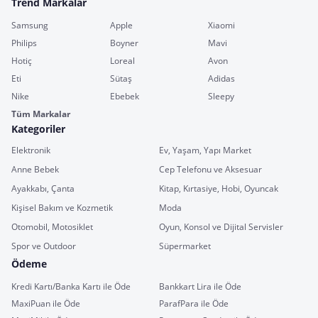
Trend Markalar
Samsung
Apple
Xiaomi
Philips
Boyner
Mavi
Hotiç
Loreal
Avon
Eti
Sütaş
Adidas
Nike
Ebebek
Sleepy
Tüm Markalar
Kategoriler
Elektronik
Ev, Yaşam, Yapı Market
Anne Bebek
Cep Telefonu ve Aksesuar
Ayakkabı, Çanta
Kitap, Kırtasiye, Hobi, Oyuncak
Kişisel Bakım ve Kozmetik
Moda
Otomobil, Motosiklet
Oyun, Konsol ve Dijital Servisler
Spor ve Outdoor
Süpermarket
Ödeme
Kredi Kartı/Banka Kartı ile Öde
Bankkart Lira ile Öde
MaxiPuan ile Öde
ParafPara ile Öde