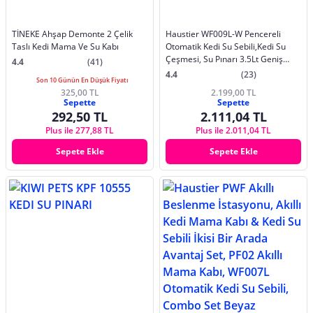
TİNEKE Ahşap Demonte 2 Çelik
Haustier WF009L-W Pencereli
Taslı Kedi Mama Ve Su Kabı
Otomatik Kedi Su Sebili,Kedi Su
Çeşmesi, Su Pınarı 3.5Lt Geniş
4.4
(41)
Hazne,Ultra Sessiz, Çok Katmanlı
4.4
(23)
Son 10 Günün En Düşük Fiyatı
Filtrasyon, Metal Tasarım
325,00 TL
2.199,00 TL
Sepette
Sepette
292,50 TL
2.111,04 TL
Plus ile 277,88 TL
Plus ile 2.011,04 TL
Sepete Ekle
Sepete Ekle