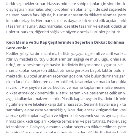
farklı seçenekler sunar. Hassas midelere sahip olanlar için sindirimi k
olaylaştıran mamalar, alerji problemleri olanlar için de özel seçenekle
r sunar. Marka farklılığı da, bu ürünler arasında dikkate alınması gere
ken bir detaydır. Her marka, kalite, dayanıklılık ve estetik açıdan farkl
ı tasarımlar sunar. Bazı markalar, özellikle tasarım ve estetik odaklı ür
ünler sunarken, diğerleri sağlık ve hijyen öncelikli ürünler geliştirir.
Kedi Mama ve Su Kap Çeşitlerinden Seçerken Dikkat Edilmesi
Gerekenler
Kediler, yüzyıllardır insanlarla birlikte yaşayan, gizemli ve zarif varlıkla
rdır. Evimizdeki bu tüylü dostlarımızın sağlığı ve mutluluğu, onlara su
nduğumuz beslenmeyle başlar. Kedinizin ihtiyaçlarına uygun su ve
mama kapları seçerken dikkat etmeniz gereken birçok faktör bulun
maktadır. Bu özel ürünleri seçerken göz önünde bulundurmanız ger
eken farklı özellikler, renk alternatifleri, tasarımlar ve marka farklılıkla
rı vardır. Her şeyden önce, kedi su ve mama kaplarının malzemesine
dikkat etmek çok önemlidir. Plastik, seramik ve paslanmaz çelik en y
aygın kullanılan malzemelerdir. Plastik kaplar uygun fiyatlıdır. Ürünle
r çizilmelere ve lekelere karşı daha hassastır. Seramik kaplar ise şık ta
sarımlarıyla öne çıkar ve sıcaklığı iyi korurlar, ancak kırılgandırlar. Pasl
anmaz çelik kaplar, sağlam ve hijyenik bir seçenek sunar, ayrıca pasla
nmaz çelik kedi kapları, kolayca temizlenir ve pas tutmaz. Kediler, seç
ici canlılardır. Dolayısıyla mama kapları seçerken dikkat edilmesi gere
ken bir diğer detay da kapların boyutu ve derinliğidir. Kedinizin büyü