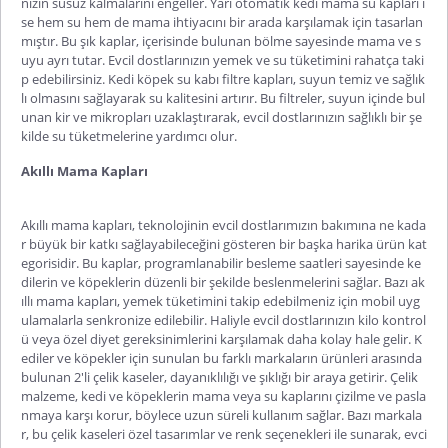
nızın susuz kalmalarını engeller. Yarı otomatik kedi mama su kapları i
se hem su hem de mama ihtiyacını bir arada karşılamak için tasarlan
mıştır. Bu şık kaplar, içerisinde bulunan bölme sayesinde mama ve s
uyu ayrı tutar. Evcil dostlarınızın yemek ve su tüketimini rahatça taki
p edebilirsiniz. Kedi köpek su kabı filtre kapları, suyun temiz ve sağlık
lı olmasını sağlayarak su kalitesini artırır. Bu filtreler, suyun içinde bul
unan kir ve mikropları uzaklaştırarak, evcil dostlarınızın sağlıklı bir şe
kilde su tüketmelerine yardımcı olur.
Akıllı Mama Kapları
Akıllı mama kapları, teknolojinin evcil dostlarımızın bakımına ne kada
r büyük bir katkı sağlayabileceğini gösteren bir başka harika ürün kat
egorisidir. Bu kaplar, programlanabilir besleme saatleri sayesinde ke
dilerin ve köpeklerin düzenli bir şekilde beslenmelerini sağlar. Bazı ak
ıllı mama kapları, yemek tüketimini takip edebilmeniz için mobil uyg
ulamalarla senkronize edilebilir. Haliyle evcil dostlarınızın kilo kontrol
ü veya özel diyet gereksinimlerini karşılamak daha kolay hale gelir. K
ediler ve köpekler için sunulan bu farklı markaların ürünleri arasında
bulunan 2'li çelik kaseler, dayanıklılığı ve şıklığı bir araya getirir. Çelik
malzeme, kedi ve köpeklerin mama veya su kaplarını çizilme ve pasla
nmaya karşı korur, böylece uzun süreli kullanım sağlar. Bazı markala
r, bu çelik kaseleri özel tasarımlar ve renk seçenekleri ile sunarak, evci