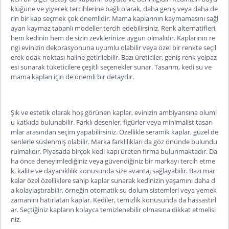
klüğüne ve yiyecek tercihlerine bağlı olarak, daha geniş veya daha de
rin bir kap seçmek çok önemlidir. Mama kaplarının kaymamasını sağl
ayan kaymaz tabanlı modeller tercih edebilirsiniz. Renk alternatifleri,
hem kedinin hem de sizin zevklerinize uygun olmalıdır. Kaplarının re
ngi evinizin dekorasyonuna uyumlu olabilir veya özel bir renkte seçil
erek odak noktası haline getirilebilir. Bazı üreticiler, geniş renk yelpaz
esi sunarak tüketicilere çeşitli seçenekler sunar. Tasarım, kedi su ve
mama kapları için de önemli bir detaydır.
Şık ve estetik olarak hoş görünen kaplar, evinizin ambiyansına oluml
u katkıda bulunabilir. Farklı desenler, figürler veya minimalist tasarı
mlar arasından seçim yapabilirsiniz. Özellikle seramik kaplar, güzel de
senlerle süslenmiş olabilir. Marka farklılıkları da göz önünde bulundu
rulmalıdır. Piyasada birçok kedi kapı üreten firma bulunmaktadır. Da
ha önce deneyimlediğiniz veya güvendiğiniz bir markayı tercih etme
k, kalite ve dayanıklılık konusunda size avantaj sağlayabilir. Bazı mar
kalar özel özelliklere sahip kaplar sunarak kedinizin yaşamını daha d
a kolaylaştırabilir, örneğin otomatik su dolum sistemleri veya yemek
zamanını hatırlatan kaplar. Kediler, temizlik konusunda da hassastırl
ar. Seçtiğiniz kapların kolayca temizlenebilir olmasına dikkat etmelisi
niz.