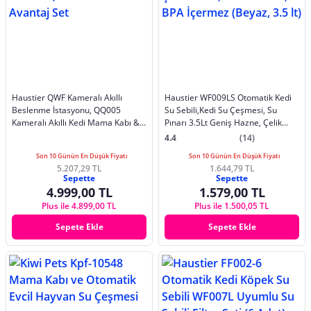
Haustier QWF Kameralı Akıllı
Haustier WF009LS Otomatik Kedi
Beslenme İstasyonu, QQ005
Su Sebili,Kedi Su Çeşmesi, Su
Kameralı Akıllı Kedi Mama Kabı &
Pınarı 3.5Lt Geniş Hazne, Çelik
WF007L Kedi Su Sebili, İkisi Bir
Tabla, Ultra Sessiz, BPA İçermez
4.4
(14)
Arada Avantaj Set
(Beyaz, 3.5 lt)
Son 10 Günün En Düşük Fiyatı
Son 10 Günün En Düşük Fiyatı
5.207,29 TL
1.644,79 TL
Sepette
Sepette
4.999,00 TL
1.579,00 TL
Plus ile 4.899,00 TL
Plus ile 1.500,05 TL
Sepete Ekle
Sepete Ekle