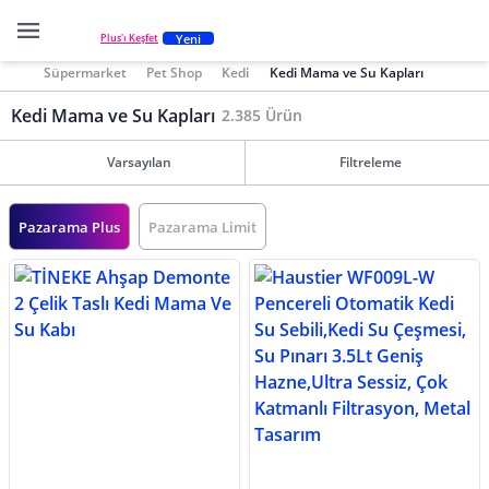
Yeni
Plus'ı Keşfet
Süpermarket
Pet Shop
Kedi
Kedi Mama ve Su Kapları
Kedi Mama ve Su Kapları
2.385 Ürün
Varsayılan
Filtreleme
Pazarama Plus
Pazarama Limit