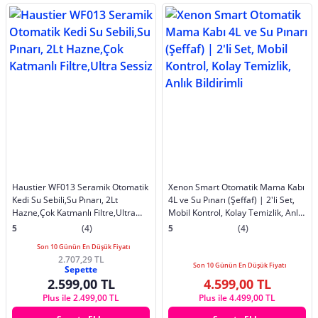
Haustier WF013 Seramik Otomatik
Xenon Smart Otomatik Mama Kabı
Kedi Su Sebili,Su Pınarı, 2Lt
4L ve Su Pınarı (Şeffaf) | 2'li Set,
Hazne,Çok Katmanlı Filtre,Ultra
Mobil Kontrol, Kolay Temizlik, Anlık
Sessiz
Bildirimli
5
(4)
5
(4)
Son 10 Günün En Düşük Fiyatı
2.707,29 TL
Son 10 Günün En Düşük Fiyatı
Sepette
2.599,00 TL
4.599,00 TL
Plus ile 2.499,00 TL
Plus ile 4.499,00 TL