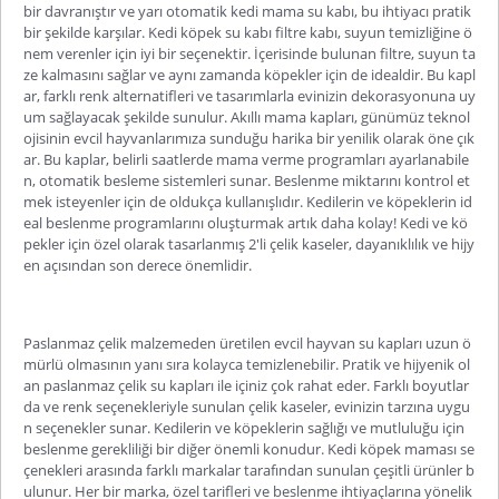
bir davranıştır ve yarı otomatik kedi mama su kabı, bu ihtiyacı pratik
bir şekilde karşılar. Kedi köpek su kabı filtre kabı, suyun temizliğine ö
nem verenler için iyi bir seçenektir. İçerisinde bulunan filtre, suyun ta
ze kalmasını sağlar ve aynı zamanda köpekler için de idealdir. Bu kapl
ar, farklı renk alternatifleri ve tasarımlarla evinizin dekorasyonuna uy
um sağlayacak şekilde sunulur. Akıllı mama kapları, günümüz teknol
ojisinin evcil hayvanlarımıza sunduğu harika bir yenilik olarak öne çık
ar. Bu kaplar, belirli saatlerde mama verme programları ayarlanabile
n, otomatik besleme sistemleri sunar. Beslenme miktarını kontrol et
mek isteyenler için de oldukça kullanışlıdır. Kedilerin ve köpeklerin id
eal beslenme programlarını oluşturmak artık daha kolay! Kedi ve kö
pekler için özel olarak tasarlanmış 2'li çelik kaseler, dayanıklılık ve hijy
en açısından son derece önemlidir.
Paslanmaz çelik malzemeden üretilen evcil hayvan su kapları uzun ö
mürlü olmasının yanı sıra kolayca temizlenebilir. Pratik ve hijyenik ol
an paslanmaz çelik su kapları ile içiniz çok rahat eder. Farklı boyutlar
da ve renk seçenekleriyle sunulan çelik kaseler, evinizin tarzına uygu
n seçenekler sunar. Kedilerin ve köpeklerin sağlığı ve mutluluğu için
beslenme gerekliliği bir diğer önemli konudur. Kedi köpek maması se
çenekleri arasında farklı markalar tarafından sunulan çeşitli ürünler b
ulunur. Her bir marka, özel tarifleri ve beslenme ihtiyaçlarına yönelik