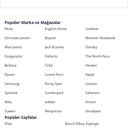
Popüler Marka ve Mağazalar
Penti
English Home
Unilever
Dermoeczanem
Boyner
Monster Notebook
Mavi Jeans
Jack & Jones
Stanley
Gürgençler
Defacto
The North Face
Bellona
Tefal
Henkel
Dyson
Loreal Paris
Apple
Samsung
Koray Spor
Lenovo
Sportive
Lumberjack
Salomon
Nike
adidas
Arzum
Suwen
Nespresso
Goodyear
Popüler Sayfalar
iPad
Bosch Dikey Süpürge