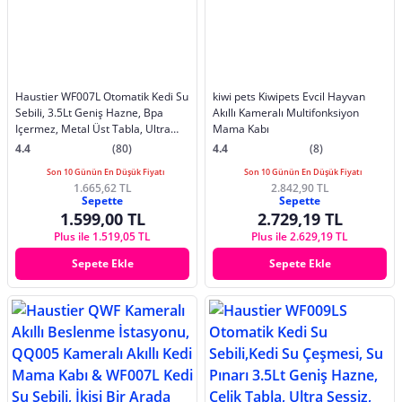
Haustier WF007L Otomatik Kedi Su
kiwi pets Kiwipets Evcil Hayvan
Sebili, 3.5Lt Geniş Hazne, Bpa
Akıllı Kameralı Multifonksiyon
Içermez, Metal Üst Tabla, Ultra
Mama Kabı
Sessiz, Beyaz
4.4
(80)
4.4
(8)
Son 10 Günün En Düşük Fiyatı
Son 10 Günün En Düşük Fiyatı
1.665,62 TL
2.842,90 TL
Sepette
Sepette
1.599,00 TL
2.729,19 TL
Plus ile 1.519,05 TL
Plus ile 2.629,19 TL
Sepete Ekle
Sepete Ekle