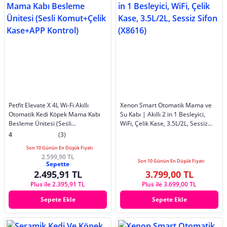
Petfit Elevate X 4L Wi-Fi Akıllı
Xenon Smart Otomatik Mama ve
Otomatik Kedi Köpek Mama Kabı
Su Kabı | Akıllı 2 in 1 Besleyici,
Besleme Ünitesi (Sesli
WiFi, Çelik Kase, 3.5L/2L, Sessiz
Komut+Çelik Kase+APP Kontrol)
Sifon (X8616)
4
(3)
Son 10 Günün En Düşük Fiyatı
2.599,90 TL
Son 10 Günün En Düşük Fiyatı
Sepette
2.495,91 TL
3.799,00 TL
Plus ile 2.395,91 TL
Plus ile 3.699,00 TL
Sepete Ekle
Sepete Ekle