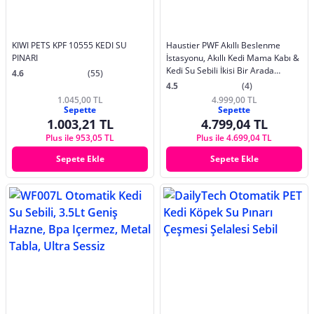
KIWI PETS KPF 10555 KEDI SU
Haustier PWF Akıllı Beslenme
PINARI
İstasyonu, Akıllı Kedi Mama Kabı &
Kedi Su Sebili İkisi Bir Arada
4.6
(55)
Avantaj Set, PF02 Akıllı Mama Kabı,
4.5
(4)
WF007L Otomatik Kedi Su Sebili,
1.045,00 TL
4.999,00 TL
Combo Set Beyaz
Sepette
Sepette
1.003,21 TL
4.799,04 TL
Plus ile 953,05 TL
Plus ile 4.699,04 TL
Sepete Ekle
Sepete Ekle