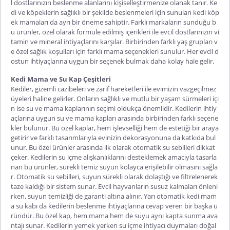
l dostlarınızın beslenme alanlarını kişiselleştirmenize olanak tanır. Ke
di ve köpeklerin sağlıklı bir şekilde beslenmeleri için sunulan kedi köp
ek mamaları da ayrı bir öneme sahiptir. Farklı markaların sunduğu b
u ürünler, özel olarak formüle edilmiş içerikleri ile evcil dostlarınızın vi
tamin ve mineral ihtiyaçlarını karşılar. Birbirinden farklı yaş grupları v
e özel sağlık koşulları için farklı mama seçenekleri sunulur. Her evcil d
ostun ihtiyaçlarına uygun bir seçenek bulmak daha kolay hale gelir.
Kedi Mama ve Su Kap Çeşitleri
Kediler, gizemli cazibeleri ve zarif hareketleri ile evimizin vazgeçilmez
üyeleri haline gelirler. Onların sağlıklı ve mutlu bir yaşam sürmeleri içi
n ise su ve mama kaplarının seçimi oldukça önemlidir. Kedilerin ihtiy
açlarına uygun su ve mama kapları arasında birbirinden farklı seçene
kler bulunur. Bu özel kaplar, hem işlevselliği hem de estetiği bir araya
getirir ve farklı tasarımlarıyla evinizin dekorasyonuna da katkıda bul
unur. Bu özel ürünler arasında ilk olarak otomatik su sebilleri dikkat
çeker. Kedilerin su içme alışkanlıklarını desteklemek amacıyla tasarla
nan bu ürünler, sürekli temiz suyun kolayca erişilebilir olmasını sağla
r. Otomatik su sebilleri, suyun sürekli olarak dolaştığı ve filtrelenerek
taze kaldığı bir sistem sunar. Evcil hayvanların susuz kalmaları önleni
rken, suyun temizliği de garanti altına alınır. Yarı otomatik kedi mam
a su kabı da kedilerin beslenme ihtiyaçlarına cevap veren bir başka ü
ründür. Bu özel kap, hem mama hem de suyu aynı kapta sunma ava
ntajı sunar. Kedilerin yemek yerken su içme ihtiyacı duymaları doğal