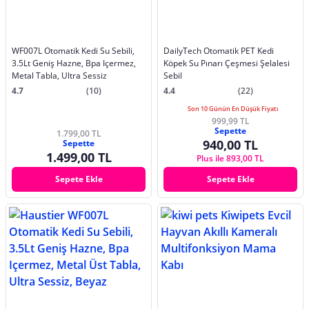
WF007L Otomatik Kedi Su Sebili,
DailyTech Otomatik PET Kedi
3.5Lt Geniş Hazne, Bpa Içermez,
Köpek Su Pınarı Çeşmesi Şelalesi
Metal Tabla, Ultra Sessiz
Sebil
4.7
(10)
4.4
(22)
Son 10 Günün En Düşük Fiyatı
999,99 TL
Sepette
1.799,00 TL
940,00 TL
Sepette
1.499,00 TL
Plus ile 893,00 TL
Sepete Ekle
Sepete Ekle