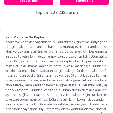
Sepete Ekle
Sepete Ekle
Toplam 20 / 2385 ürün
Kedi Mama ve Su Kapları
Kediler ve köpekler, yaşamlarını sürdürebilmek için temel ihtiyaçların
ı karşılamak adına insanların bakımına muhtaç evcil dostlarıdır. Bu se
vimli yaratıkların sağlığını ve refahını sürdürebilmek için, beslenmeler
ini ve su tüketimlerini düzenlemek son derece önemlidir. Otomatik s
u sebilleri, yarı otomatik kedi mama su kapları, kedi köpek su kabı filt
re kapları, akıllı mama kapları ve hatta 2'li çelik kaseler gibi ürünler, e
vcil dostlarımızın bu ihtiyaçlarını karşılamak için farklı markalar tarafı
ndan sunulan özel ürünler arasında yer alır. Otomatik su sebilleri, m
odern yaşamın vazgeçilmez bir parçası haline gelen teknolojiyle bir a
raya gelerek, hem kedilerin hem de köpeklerin su tüketimini kolaylaş
tırır. Şık tasarımlı ürünler, içerisinde bulunan suyun sürekli olarak dol
aşmasını sağlayarak taze su sunarlar. Evcil dostlarınız için sürekli tem
iz ve taze suyun hazır olması, böbrek sağlıklarını korumak açısından
son derece önemlidir. Otomatik su sebilleri, su seviyesini kontrol ede
n sensörler sayesinde suyu otomatik olarak doldurarak evcil dostları