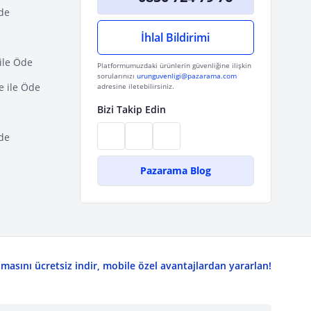
Öde
İhlal Bildirimi
ile Öde
Platformumuzdaki ürünlerin güvenliğine ilişkin
sorularınızı
urunguvenligi@pazarama.com
e ile Öde
adresine iletebilirsiniz.
Bizi Takip Edin
de
Pazarama Blog
asını ücretsiz indir, mobile özel avantajlardan yararlan!