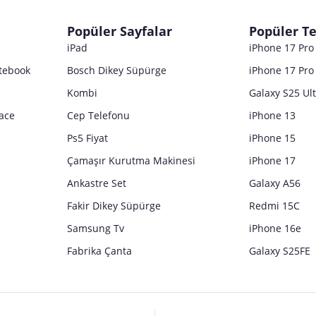
dır. Pazarama, bu içeriklerden dolayı herhangi bir sorumluluk kabul etmemektedir.
Popüler Sayfalar
Popüler Te
iPad
iPhone 17 Pr
tebook
Bosch Dikey Süpürge
iPhone 17 Pro
Kombi
Galaxy S25 Ul
ace
Cep Telefonu
iPhone 13
Ps5 Fiyat
iPhone 15
Çamaşır Kurutma Makinesi
iPhone 17
Ankastre Set
Galaxy A56
Fakir Dikey Süpürge
Redmi 15C
Samsung Tv
iPhone 16e
Fabrika Çanta
Galaxy S25FE