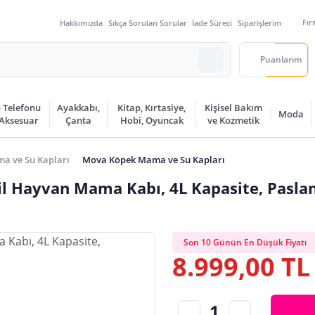
Fır
Hakkımızda
Sıkça Sorulan Sorular
İade Süreci
Siparişlerim
Puanlarım
 Telefonu
Ayakkabı,
Kitap, Kırtasiye,
Kişisel Bakım
Moda
 Aksesuar
Çanta
Hobi, Oyuncak
ve Kozmetik
a ve Su Kapları
Mova Köpek Mama ve Su Kapları
cil Hayvan Mama Kabı, 4L Kapasite, Pasla
Son 10 Günün En Düşük Fiyatı
8.999,00 TL