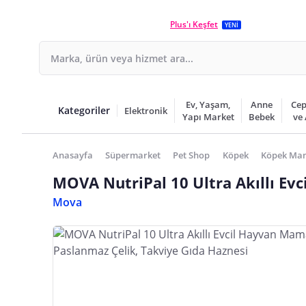
Plus'ı Keşfet
YENİ
Ev, Yaşam,
Anne
Cep
Kategoriler
Elektronik
Yapı Market
Bebek
ve
Anasayfa
Süpermarket
Pet Shop
Köpek
Köpek Mam
MOVA NutriPal 10 Ultra Akıllı Ev
Mova