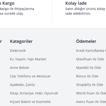
lı Kargo
Kolay İade
 kargo ile ihtiyaçlarına
Satın aldığın ürünü kolay
sa sürede ulaş.
iade edebilirsin.
r
Kategoriler
Ödemeler
Elektronik
Kredi Kartı/Banka 
Ev, Yaşam, Yapı Market
MaxiPuan ile Öde
Anne Bebek
MaxiMil ile Öde
Cep Telefonu ve Aksesuar
Bonus ile Öde
Ayakkabı, Çanta
Shop&Fly ile Öde
Kitap, Kırtasiye, Hobi, Oyuncak
World Puan ile Öd
Kişisel Bakım ve Kozmetik
Axess Puan ile Öd