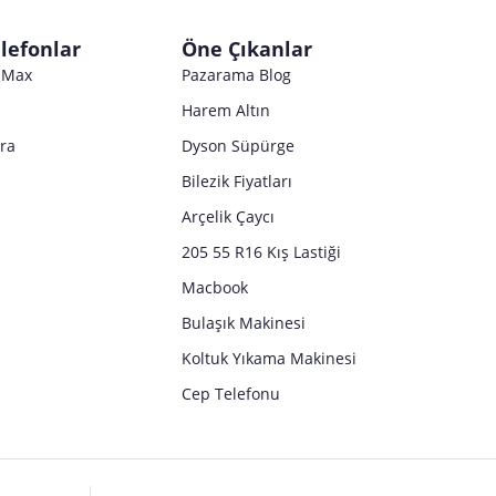
Satıcı bilgi girişi yapmamıştır.
Satıcı bilgi girişi yapmamıştır.
Satıcı bilgi girişi yapmamıştır.
lefonlar
Öne Çıkanlar
Satıcı bilgi girişi yapmamıştır.
o Max
Pazarama Blog
Harem Altın
tra
Dyson Süpürge
Bilezik Fiyatları
Arçelik Çaycı
205 55 R16 Kış Lastiği
Macbook
Bulaşık Makinesi
Koltuk Yıkama Makinesi
Cep Telefonu