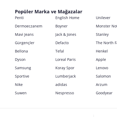
Son Kullanma Tarihi
E Posta Adresi
Posta Adresi
Satıcı bilgi girişi yapmamıştır.
Uyarı / Güvenlik Açıklaması
Girilen tüm bilgilerin doğruluğu ve güncelliği satıcının sorumluluğunda
Popüler Marka ve Mağazalar
E Posta Adresi
Satıcı bilgi girişi yapmamıştır.
Penti
English Home
Unilever
Güvenlik İşaretleri
Dermoeczanem
Boyner
Monster No
Satıcı bilgi girişi yapmamıştır.
Mavi Jeans
Jack & Jones
Stanley
Gürgençler
Defacto
The North F
Bellona
Tefal
Henkel
Dyson
Loreal Paris
Apple
Samsung
Koray Spor
Lenovo
Sportive
Lumberjack
Salomon
Nike
adidas
Arzum
Suwen
Nespresso
Goodyear