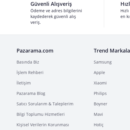
Güvenli Alışveriş
Hız
Ödeme ve adres bilgilerini
Hızlı
kaydederek güvenli alış
en kı
veriş.
Pazarama.com
Trend Markala
Basında Biz
Samsung
İşlem Rehberi
Apple
İletişim
Xiaomi
Pazarama Blog
Philips
Satıcı Sorularım & Taleplerim
Boyner
Bilgi Toplumu Hizmetleri
Mavi
Kişisel Verilerin Korunması
Hotiç