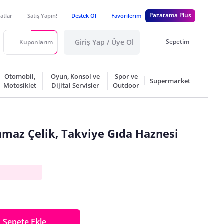
Pazarama Plus
satlar
Satış Yapın!
Destek Ol
Favorilerim
Giriş Yap / Üye Ol
Sepetim
Kuponlarım
Otomobil,
Oyun, Konsol ve
Spor ve
Süpermarket
Motosiklet
Dijital Servisler
Outdoor
nmaz Çelik, Takviye Gıda Haznesi
Sepete Ekle