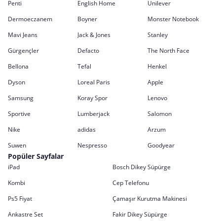
Penti
English Home
Unilever
Dermoeczanem
Boyner
Monster Notebook
Mavi Jeans
Jack & Jones
Stanley
Gürgençler
Defacto
The North Face
Bellona
Tefal
Henkel
Dyson
Loreal Paris
Apple
Samsung
Koray Spor
Lenovo
Sportive
Lumberjack
Salomon
Nike
adidas
Arzum
Suwen
Nespresso
Goodyear
Popüler Sayfalar
iPad
Bosch Dikey Süpürge
Kombi
Cep Telefonu
Ps5 Fiyat
Çamaşır Kurutma Makinesi
Ankastre Set
Fakir Dikey Süpürge