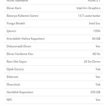
HDMI Standardı
HDMI 2.1
Ekran Kartı
Intel Arc Graphics
Batarya Kullanım Süresi
13.7 saate kadar
Yonga Modeli
Intel Soc
İşlemci
135H
Artırılabilir Hafıza Kapasitesi
64 GB
Dokunmatik Ekran
Var
Ekran Yenileme Hızı
60 Hz
Ram Slot Sayısı
2X So-Dimm
Optik Sürücü
Yok
Ethernet
Var
Overclock
Yok
Harddisk Kapasitesi
256 GB
NFC
Var