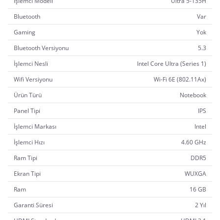
İşlemci Modeli
Ultra 5-135H
Bluetooth
Var
Gaming
Yok
Bluetooth Versiyonu
5.3
İşlemci Nesli
Intel Core Ultra (Series 1)
Wifi Versiyonu
Wi-Fi 6E (802.11Ax)
Ürün Türü
Notebook
Panel Tipi
IPS
İşlemci Markası
Intel
İşlemci Hızı
4.60 GHz
Ram Tipi
DDR5
Ekran Tipi
WUXGA
Ram
16 GB
Garanti Süresi
2 Yıl