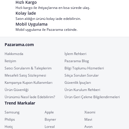
Hızlı Kargo
Hızlı kargo ile ihtiyaçlarına en kısa sürede ulaş.
Kolay İade
Satın aldığın ürünü kolay iade edebilirsin.
Mobil Uygulama
Mobil uygulama ile Pazarama cebinde.
Pazarama.com
Hakkımızda
İşlem Rehberi
İletişim
Pazarama Blog
Satıcı Sorularım & Taleplerim
Bilgi Toplumu Hizmetleri
Mesafeli Satış Sözleşmesi
Sıkça Sorulan Sorular
Kampanya Kupon Kullanımları
Güvenlik İpuçları
Ürün Güvenliği
Ürün Kurulum Rehberi
Ürünümü Nasıl İade Edebilirim?
Ürün Geri Çekme Bilgilendirmeleri
Trend Markalar
Samsung
Apple
Xiaomi
Philips
Boyner
Mavi
Hotiç
Loreal
Avon