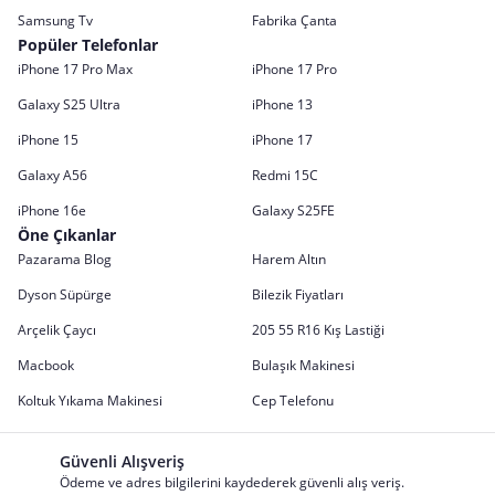
Samsung Tv
Fabrika Çanta
Popüler Telefonlar
iPhone 17 Pro Max
iPhone 17 Pro
Galaxy S25 Ultra
iPhone 13
iPhone 15
iPhone 17
Galaxy A56
Redmi 15C
iPhone 16e
Galaxy S25FE
Öne Çıkanlar
Pazarama Blog
Harem Altın
Dyson Süpürge
Bilezik Fiyatları
Arçelik Çaycı
205 55 R16 Kış Lastiği
Macbook
Bulaşık Makinesi
Koltuk Yıkama Makinesi
Cep Telefonu
Güvenli Alışveriş
Ödeme ve adres bilgilerini kaydederek güvenli alış veriş.