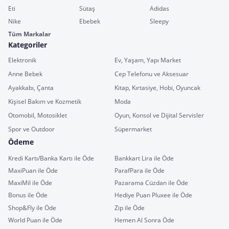
Eti
Sütaş
Adidas
Nike
Ebebek
Sleepy
Tüm Markalar
Kategoriler
Elektronik
Ev, Yaşam, Yapı Market
Anne Bebek
Cep Telefonu ve Aksesuar
Ayakkabı, Çanta
Kitap, Kırtasiye, Hobi, Oyuncak
Kişisel Bakım ve Kozmetik
Moda
Otomobil, Motosiklet
Oyun, Konsol ve Dijital Servisler
Spor ve Outdoor
Süpermarket
Ödeme
Kredi Kartı/Banka Kartı ile Öde
Bankkart Lira ile Öde
MaxiPuan ile Öde
ParafPara ile Öde
MaxiMil ile Öde
Pazarama Cüzdan ile Öde
Bonus ile Öde
Hediye Puan Pluxee ile Öde
Shop&Fly ile Öde
Zip ile Öde
World Puan ile Öde
Hemen Al Sonra Öde