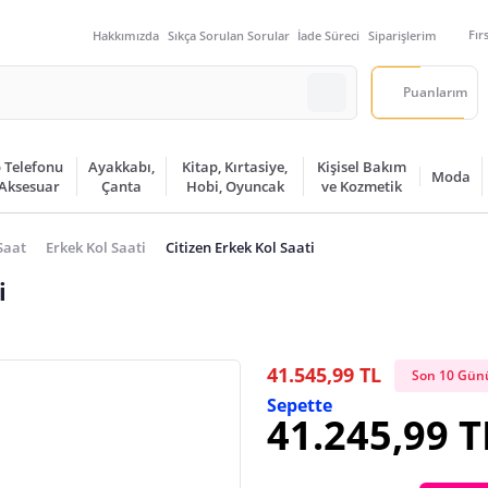
Fır
Hakkımızda
Sıkça Sorulan Sorular
İade Süreci
Siparişlerim
Puanlarım
 Telefonu
Ayakkabı,
Kitap, Kırtasiye,
Kişisel Bakım
Moda
 Aksesuar
Çanta
Hobi, Oyuncak
ve Kozmetik
Saat
Erkek Kol Saati
Citizen Erkek Kol Saati
i
41.545,99 TL
Son 10 Günü
Sepette
41.245,99 T