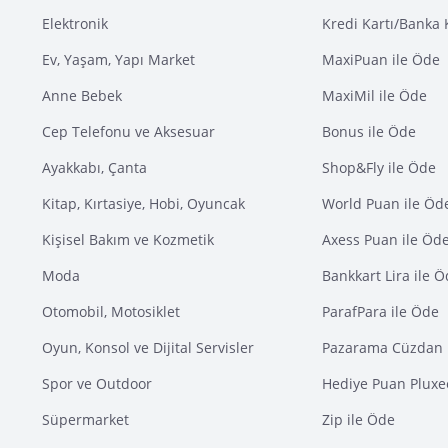
Elektronik
Kredi Kartı/Banka 
Ev, Yaşam, Yapı Market
MaxiPuan ile Öde
Anne Bebek
MaxiMil ile Öde
Cep Telefonu ve Aksesuar
Bonus ile Öde
Ayakkabı, Çanta
Shop&Fly ile Öde
Kitap, Kırtasiye, Hobi, Oyuncak
World Puan ile Öd
Kişisel Bakım ve Kozmetik
Axess Puan ile Öd
Moda
Bankkart Lira ile 
Otomobil, Motosiklet
ParafPara ile Öde
Oyun, Konsol ve Dijital Servisler
Pazarama Cüzdan 
Spor ve Outdoor
Hediye Puan Pluxe
Süpermarket
Zip ile Öde