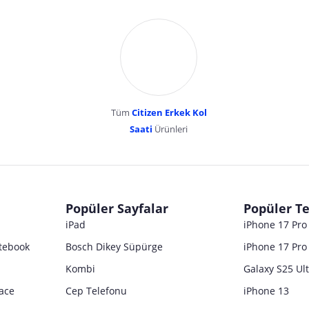
Tüm
Citizen Erkek Kol
Saati
Ürünleri
dır. Pazarama, bu içeriklerden dolayı herhangi bir sorumluluk kabul etmemektedir.
Popüler Sayfalar
Popüler Te
iPad
iPhone 17 Pr
tebook
Bosch Dikey Süpürge
iPhone 17 Pro
Kombi
Galaxy S25 Ul
ace
Cep Telefonu
iPhone 13