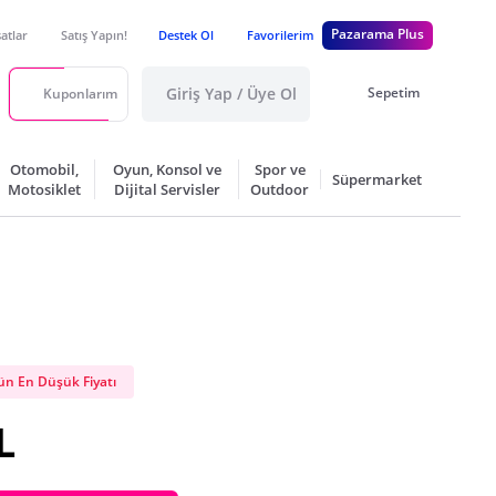
Pazarama Plus
satlar
Satış Yapın!
Destek Ol
Favorilerim
Giriş Yap / Üye Ol
Sepetim
Kuponlarım
Otomobil,
Oyun, Konsol ve
Spor ve
Süpermarket
Motosiklet
Dijital Servisler
Outdoor
n En Düşük Fiyatı
L