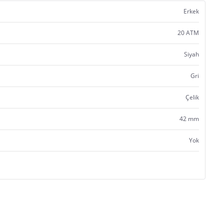
Erkek
20 ATM
Siyah
Gri
Çelik
42 mm
Yok