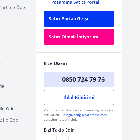
Pazarama Satıcı Portalı
Kartı ile Öde
Satıcı Portalı Girişi
Satıcı Olmak İstiyorum
Bize Ulaşın
e
e
0850 724 79 76
Öde
İhlal Bildirimi
ile Öde
Platformumuzdaki ürünlerin güvenliğine ilişkin
sorularınızı
urunguvenligi@pazarama.com
e ile Öde
adresine iletebilirsiniz.
Bizi Takip Edin