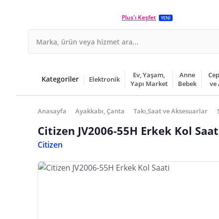
Plus'ı Keşfet
YENİ
Ev, Yaşam,
Anne
Cep
Kategoriler
Elektronik
Yapı Market
Bebek
ve
Anasayfa
Ayakkabı, Çanta
Takı,Saat ve Aksesuarlar
Citizen JV2006-55H Erkek Kol Saat
Citizen