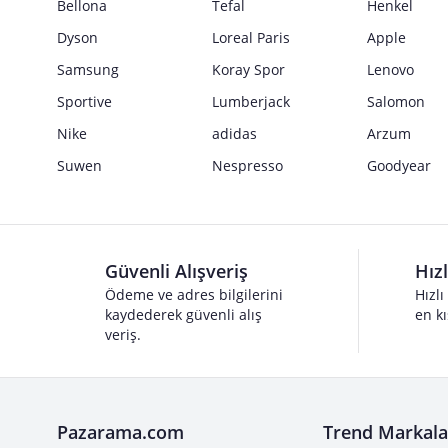
Bellona
Tefal
Henkel
Dyson
Loreal Paris
Apple
Samsung
Koray Spor
Lenovo
Sportive
Lumberjack
Salomon
Nike
adidas
Arzum
Suwen
Nespresso
Goodyear
Güvenli Alışveriş
Hız
Ödeme ve adres bilgilerini
Hızlı
kaydederek güvenli alış
en kı
veriş.
Pazarama.com
Trend Markala