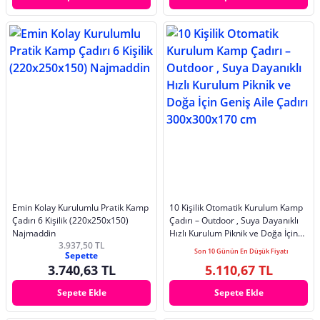
Emin Kolay Kurulumlu Pratik Kamp
10 Kişilik Otomatik Kurulum Kamp
Çadırı 6 Kişilik (220x250x150)
Çadırı – Outdoor , Suya Dayanıklı
Najmaddin
Hızlı Kurulum Piknik ve Doğa İçin
3.937,50 TL
Geniş Aile Çadırı 300x300x170 cm
Son 10 Günün En Düşük Fiyatı
Sepette
3.740,63 TL
5.110,67 TL
Sepete Ekle
Sepete Ekle