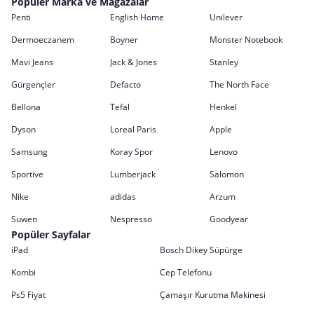
Popüler Marka ve Mağazalar
Penti
English Home
Unilever
Dermoeczanem
Boyner
Monster Notebook
Mavi Jeans
Jack & Jones
Stanley
Gürgençler
Defacto
The North Face
Bellona
Tefal
Henkel
Dyson
Loreal Paris
Apple
Samsung
Koray Spor
Lenovo
Sportive
Lumberjack
Salomon
Nike
adidas
Arzum
Suwen
Nespresso
Goodyear
Popüler Sayfalar
iPad
Bosch Dikey Süpürge
Kombi
Cep Telefonu
Ps5 Fiyat
Çamaşır Kurutma Makinesi