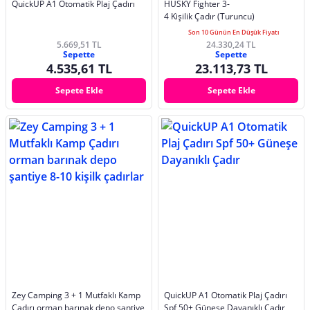
QuickUP A1 Otomatik Plaj Çadırı
HUSKY Fighter 3-
4 Kişilik Çadır (Turuncu)
Son 10 Günün En Düşük Fiyatı
5.669,51 TL
24.330,24 TL
Sepette
Sepette
4.535,61 TL
23.113,73 TL
Sepete Ekle
Sepete Ekle
Zey Camping 3 + 1 Mutfaklı Kamp
QuickUP A1 Otomatik Plaj Çadırı
Çadırı orman barınak depo şantiye
Spf 50+ Güneşe Dayanıklı Çadır