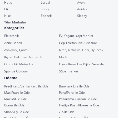
Hotiç
Loreal
Avon
Eti
Sütaş
Adidas
Nike
Ebebek
Sleepy
Tüm Markalar
Kategoriler
Elektronik
Ev, Yaşam, Yapı Market
Anne Bebek
Cep Telefonu ve Aksesuar
Ayakkabı, Çanta
Kitap, Kırtasiye, Hobi, Oyuncak
Kişisel Bakım ve Kozmetik
Moda
Otomobil, Motosiklet
Oyun, Konsol ve Dijital Servisler
Spor ve Outdoor
Süpermarket
Ödeme
Kredi Kartı/Banka Kartı ile Öde
Bankkart Lira ile Öde
MaxiPuan ile Öde
ParafPara ile Öde
MaxiMil ile Öde
Pazarama Cüzdan ile Öde
Bonus ile Öde
Hediye Puan Pluxee ile Öde
Shop&Fly ile Öde
Zip ile Öde