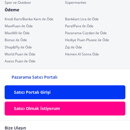
Spor ve Outdoor
Süpermarket
Ödeme
Kredi Kartı/Banka Kartı ile Öde
Bankkart Lira ile Öde
MaxiPuan ile Öde
ParafPara ile Öde
MaxiMil ile Öde
Pazarama Cüzdan ile Öde
Bonus ile Öde
Hediye Puan Pluxee ile Öde
Shop&Fly ile Öde
Zip ile Öde
World Puan ile Öde
Hemen Al Sonra Öde
Axess Puan ile Öde
Pazarama Satıcı Portalı
Satıcı Portalı Girişi
Satıcı Olmak İstiyorum
Bize Ulaşın