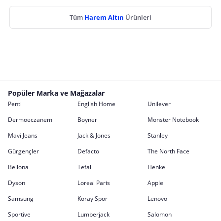
Tüm
Harem Altın
Ürünleri
Popüler Marka ve Mağazalar
Penti
English Home
Unilever
Dermoeczanem
Boyner
Monster Notebook
Mavi Jeans
Jack & Jones
Stanley
Gürgençler
Defacto
The North Face
Bellona
Tefal
Henkel
Dyson
Loreal Paris
Apple
Samsung
Koray Spor
Lenovo
Sportive
Lumberjack
Salomon