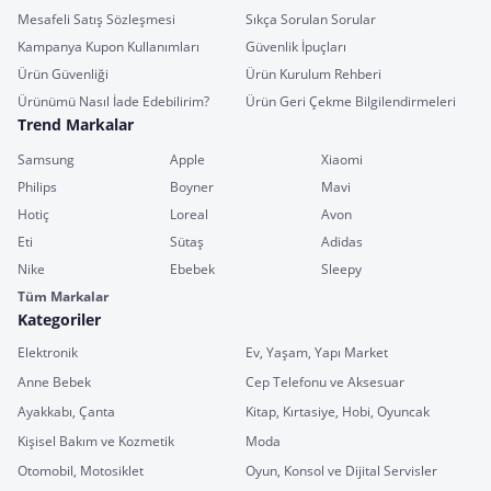
Mesafeli Satış Sözleşmesi
Sıkça Sorulan Sorular
Kampanya Kupon Kullanımları
Güvenlik İpuçları
Ürün Güvenliği
Ürün Kurulum Rehberi
Ürünümü Nasıl İade Edebilirim?
Ürün Geri Çekme Bilgilendirmeleri
Trend Markalar
Samsung
Apple
Xiaomi
Philips
Boyner
Mavi
Hotiç
Loreal
Avon
Eti
Sütaş
Adidas
Nike
Ebebek
Sleepy
Tüm Markalar
Kategoriler
Elektronik
Ev, Yaşam, Yapı Market
Anne Bebek
Cep Telefonu ve Aksesuar
Ayakkabı, Çanta
Kitap, Kırtasiye, Hobi, Oyuncak
Kişisel Bakım ve Kozmetik
Moda
Otomobil, Motosiklet
Oyun, Konsol ve Dijital Servisler